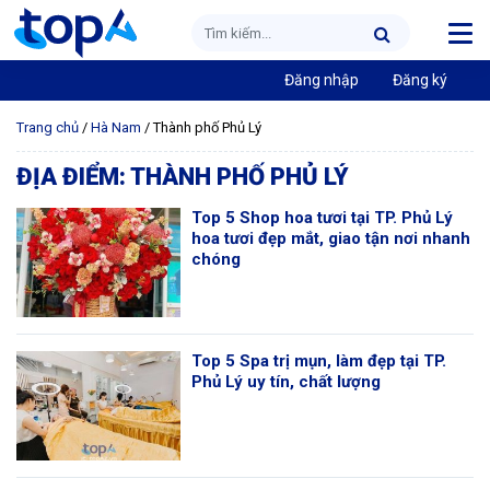
Đăng nhập
Đăng ký
Trang chủ
/
Hà Nam
/
Thành phố Phủ Lý
ĐỊA ĐIỂM:
THÀNH PHỐ PHỦ LÝ
Top 5 Shop hoa tươi tại TP. Phủ Lý
hoa tươi đẹp mắt, giao tận nơi nhanh
chóng
Top 5 Spa trị mụn, làm đẹp tại TP.
Phủ Lý uy tín, chất lượng