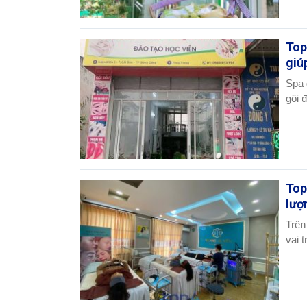
Top
giú
Spa 
gội 
Top
lượ
Trên
vai t