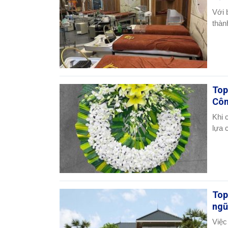
Với 
thàn
Top
Côn
Khi 
lựa 
Top
ngũ
Việc