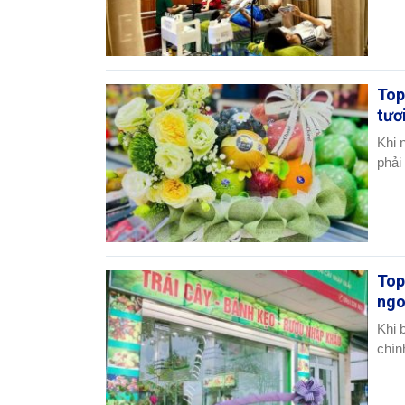
Top
tươ
Khi 
phải
Top
ngo
Khi 
chính