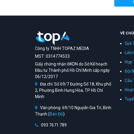
VỀ CHÚ
Giới 
Công ty TNHH TOPAZ MEDIA
Liên
MST: 0314774533
Hợp 
Giấy chứng nhận ĐKDN do Sở Kế hoạch
Đầu tư Thành phố Hồ Chí Minh cấp ngày
Đội 
06/12/2017
Cấu 
Địa chỉ: Số 69/7 Đường Số 18, Khu phố
Hoạt
2, Phường Bình Hưng Hòa, TP Hồ Chí
Minh
Tuyể
Văn phòng: 69/10 Nguyễn Gia Trí, Bình
Thạnh (
Bản Đồ
)
093 7671 789