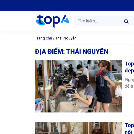
Trang chủ
/
Thái Nguyên
ĐỊA ĐIỂM:
THÁI NGUYÊN
Top
đẹp
Ngày
để t
Top
nổi 