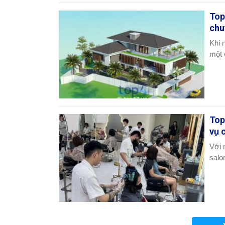
Top
chu
Khi 
một 
Top
vụ 
Với 
salo