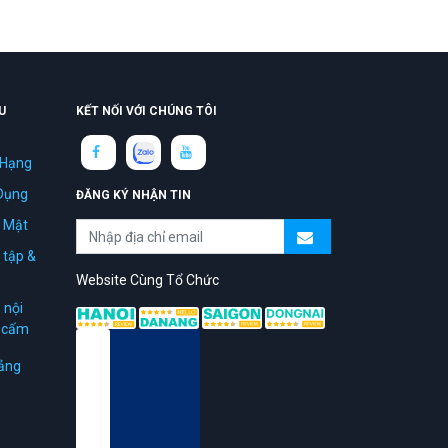
U
KẾT NỐI VỚI CHÚNG TÔI
 Hạng
Dụng
ĐĂNG KÝ NHẬN TIN
 Mật
 tập &
Website Cùng Tổ Chức
 nội
ị cấm
ảng