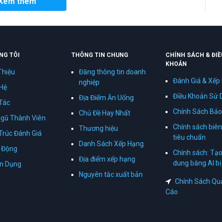
Xem thêm
NG TÔI
THÔNG TIN CHUNG
CHÍNH SÁCH & ĐIỀ
KHOẢN
Thiệu
Đăng thông tin doanh
Đánh Giá & Xếp
nghiệp
 Hệ
Điều Khoản Sử 
Địa Điểm Ăn Uống
Tác
Chính Sách Bảo
Chủ Đề Hay Nhất
Ngũ Thành Viên
Chính sách biên
Thương hiệu
Trúc Đánh Giá
tiêu chuẩn
Danh Sách Xếp Hạng
 Động
Chính sách: Tạo
Địa điểm xếp hạng
dung bằng AI b
n Dụng
Nguyên tắc xuất bản
Chính Sách Qu
Cáo