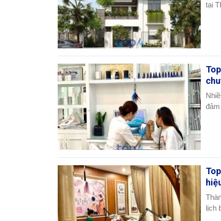
tại T
Top
chu
Nhiề
đảm 
Top
hiệ
Thàn
lịch 