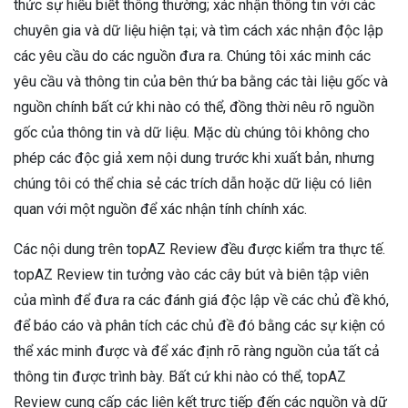
thức sự hiểu biết thông thường; xác nhận thông tin với các
chuyên gia và dữ liệu hiện tại; và tìm cách xác nhận độc lập
các yêu cầu do các nguồn đưa ra. Chúng tôi xác minh các
yêu cầu và thông tin của bên thứ ba bằng các tài liệu gốc và
nguồn chính bất cứ khi nào có thể, đồng thời nêu rõ nguồn
gốc của thông tin và dữ liệu. Mặc dù chúng tôi không cho
phép các độc giả xem nội dung trước khi xuất bản, nhưng
chúng tôi có thể chia sẻ các trích dẫn hoặc dữ liệu có liên
quan với một nguồn để xác nhận tính chính xác.
Các nội dung trên topAZ Review đều được kiểm tra thực tế.
topAZ Review tin tưởng vào các cây bút và biên tập viên
của mình để đưa ra các đánh giá độc lập về các chủ đề khó,
để báo cáo và phân tích các chủ đề đó bằng các sự kiện có
thể xác minh được và để xác định rõ ràng nguồn của tất cả
thông tin được trình bày. Bất cứ khi nào có thể, topAZ
Review cung cấp các liên kết trực tiếp đến các nguồn và dữ