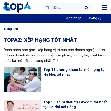
Đăng nhập
Đăng ký
Trang chủ
TOPAZ: XẾP HẠNG TỐT NHẤT
Danh sách bao gồm xếp hạng vị trí của các doanh nghiệp, đơn
vị kinh doanh dịch vụ, cung cấp sản phẩm,…có uy tín, chất lượng
nhất tại một địa phương nhất định.
Top 11 phòng khám tai mũi họng tại
Hà Nội: tốt nhất
Top 5 Bác sĩ điều trị Glôcôm tốt nhất
tại Hà Nội nổi tiếng