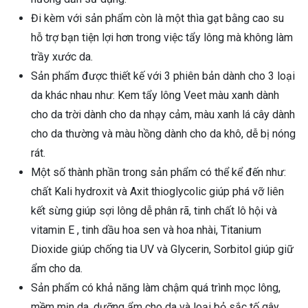
Đi kèm với sản phẩm còn là một thìa gạt bằng cao su
hỗ trợ bạn tiện lợi hơn trong việc tẩy lông mà không làm
trầy xước da.
Sản phẩm được thiết kế với 3 phiên bản dành cho 3 loại
da khác nhau như: Kem tẩy lông Veet màu xanh dành
cho da trời dành cho da nhạy cảm, màu xanh lá cây dành
cho da thường và màu hồng dành cho da khô, dễ bị nóng
rát.
Một số thành phần trong sản phẩm có thể kể đến như:
chất Kali hydroxit và Axit thioglycolic giúp phá vỡ liên
kết sừng giúp sợi lông dễ phân rã, tinh chất lô hội và
vitamin E , tinh dầu hoa sen và hoa nhài, Titanium
Dioxide giúp chống tia UV và Glycerin, Sorbitol giúp giữ
ẩm cho da.
Sản phẩm có khả năng làm chậm quá trình mọc lông,
mềm mịn da, dưỡng ẩm cho da và loại bỏ sắc tố gây