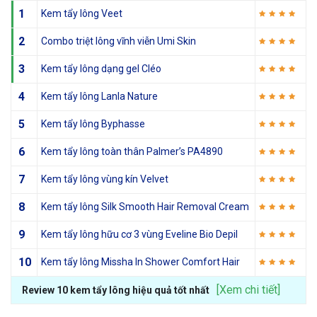
1
Kem tẩy lông Veet
2
Combo triệt lông vĩnh viễn Umi Skin
3
Kem tẩy lông dạng gel Cléo
4
Kem tẩy lông Lanla Nature
5
Kem tẩy lông Byphasse
6
Kem tẩy lông toàn thân Palmer’s PA4890
7
Kem tẩy lông vùng kín Velvet
8
Kem tẩy lông Silk Smooth Hair Removal Cream
9
Kem tẩy lông hữu cơ 3 vùng Eveline Bio Depil
10
Kem tẩy lông Missha In Shower Comfort Hair
[Xem chi tiết]
Review 10 kem tẩy lông hiệu quả tốt nhất