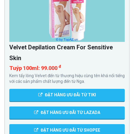
Velvet Depilation Cream For Sensitive
Skin
đ
Tuýp 100ml: 99.000
Kem tẩy lông Velvet đến từ thương hiệu cùng tên khá nổi tiếng
với các sản phẩm chất lượng đến từ Nga.
ĐẶT HÀNG ƯU ĐÃi TỪ TIKI
ĐẶT HÀNG ƯU ĐÃI TỪ LAZADA
ĐẶT HÀNG ƯU ĐÃI TỪ SHOPEE