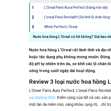
1
L’Oreal Paris Aura Perfect (trắng mịn da)
2
L’oreal Paris Revitalift (Se khít lỗ chân lôn
3
White Perfect L’Oreal
Nước hoa hồng L’Oreal có tốt không? Giá bao n
Nước hoa hồng L’Oreal rất lành tính và dịu n
hoặc tác dụng phụ không mong muốn. Đồng t
độ pH tự nhiên trên da, se khít các lỗ chân 
sống trong suốt ngày dài hoạt động.
Review 3 loại nước hoa hồng 
L’Oreal Paris Aura Perfect, L’oreal Paris Revital
ưa chuộng nhất
. Điểm cộng của tất cả các sản 
một làn da mềm mịn, sáng khỏe, rạng rỡ,… chỉ t