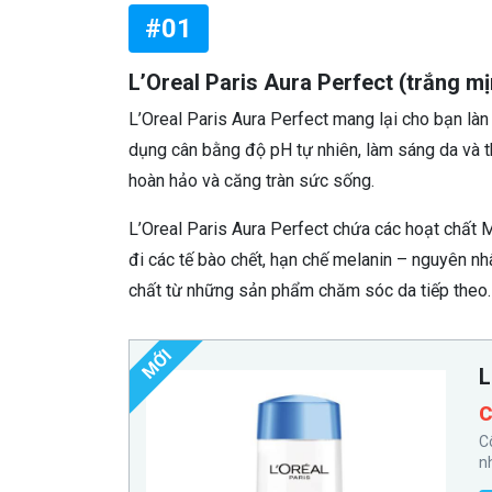
#01
L’Oreal Paris Aura Perfect (trắng mị
L’Oreal Paris Aura Perfect mang lại cho bạn là
dụng cân bằng độ pH tự nhiên, làm sáng da và th
hoàn hảo và căng tràn sức sống.
L’Oreal Paris Aura Perfect chứa các hoạt chất M
đi các tế bào chết, hạn chế melanin – nguyên n
chất từ những sản phẩm chăm sóc da tiếp theo.
MỚI
L
C
C
n