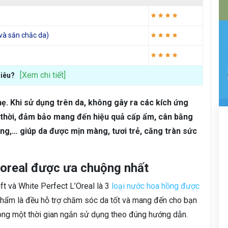
g và săn chắc da)
[Xem chi tiết]
hiêu?
hẹ. Khi sử dụng trên da, không gây ra các kích ứng
hời, đảm bảo mang đến hiệu quả cấp ẩm, cân bằng
lông,… giúp da được mịn màng, tươi trẻ, căng tràn sức
Loreal được ưa chuộng nhất
ift và White Perfect L’Oreal là 3
loại nước hoa hồng được
phẩm là đều hỗ trợ chăm sóc da tốt và mang đến cho bạn
rong một thời gian ngắn sử dụng theo đúng hướng dẫn.