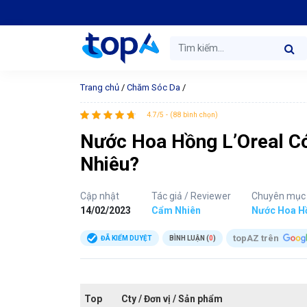
Trang chủ
/
Chăm Sóc Da
/
4.7/5 - (88 bình chọn)
Nước Hoa Hồng L’Oreal Có
Nhiêu?
Cập nhật
Tác giả / Reviewer
Chuyên mục
14/02/2023
Cẩm Nhiên
Nước Hoa H
topAZ trên
ĐÃ KIỂM DUYỆT
BÌNH LUẬN (
0
)
Top
Cty / Đơn vị / Sản phẩm