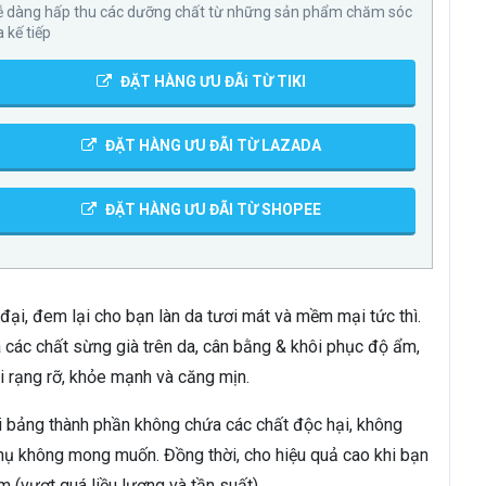
ễ dàng hấp thu các dưỡng chất từ những sản phẩm chăm sóc
a kế tiếp
ĐẶT HÀNG ƯU ĐÃi TỪ TIKI
ĐẶT HÀNG ƯU ĐÃI TỪ LAZADA
ĐẶT HÀNG ƯU ĐÃI TỪ SHOPEE
đại, đem lại cho bạn làn da tươi mát và mềm mại tức thì.
 các chất sừng già trên da, cân bằng & khôi phục độ ẩm,
hái rạng rỡ, khỏe mạnh và căng mịn.
với bảng thành phần không chứa các chất độc hại, không
hụ không mong muốn. Đồng thời, cho hiệu quả cao khi bạn
(vượt quá liều lượng và tần suất).