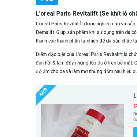
L’oreal Paris Revitalift (Se khít lỗ 
L’oreal Paris Revitalift được nghiên cứu và sản
Demalift. Giúp sản phẩm khi sử dụng trên da có 
thành các thành phần tự nhiên để da săn chắc từ
Điểm đặc biệt của L’oreal Paris Revitalift là ch
đàn hồi & làm đầy những lớp da ở trên bề mặt. G
độ ẩm cho da và làm mờ những đốm nâu hiệu qu
MỚI
L
C
N
đ