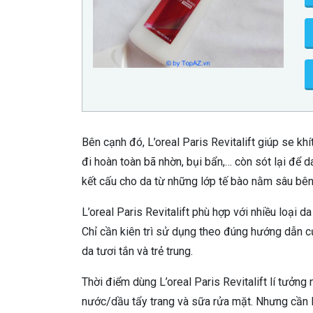
Bên cạnh đó, L’oreal Paris Revitalift giúp se kh
đi hoàn toàn bã nhờn, bụi bẩn,… còn sót lại để 
kết cấu cho da từ những lớp tế bào nằm sâu bên
L’oreal Paris Revitalift phù hợp với nhiều loại 
Chỉ cần kiên trì sử dụng theo đúng hướng dẫn c
da tươi tắn và trẻ trung.
Thời điểm dùng L’oreal Paris Revitalift lí tưởng
nước/dầu tẩy trang và sữa rửa mặt. Nhưng cần 