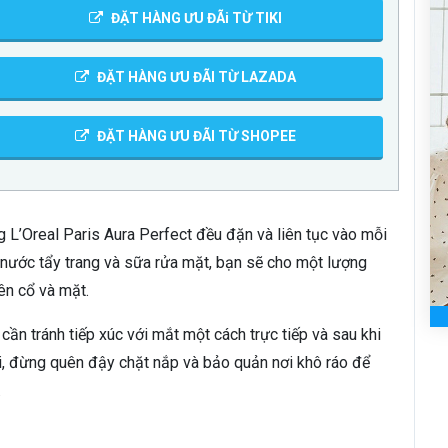
ĐẶT HÀNG ƯU ĐÃi TỪ TIKI
ĐẶT HÀNG ƯU ĐÃI TỪ LAZADA
ĐẶT HÀNG ƯU ĐÃI TỪ SHOPEE
 L’Oreal Paris Aura Perfect đều đặn và liên tục vào mỗi
/nước tẩy trang và sữa rửa mặt, bạn sẽ cho một lượng
ên cổ và mặt.
 cần tránh tiếp xúc với mắt một cách trực tiếp và sau khi
i, đừng quên đậy chặt nắp và bảo quản nơi khô ráo để
.