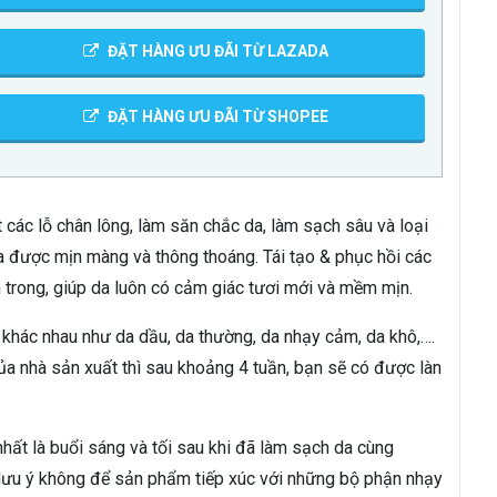
ĐẶT HÀNG ƯU ĐÃI TỪ LAZADA
ĐẶT HÀNG ƯU ĐÃI TỪ SHOPEE
ít các lỗ chân lông, làm săn chắc da, làm sạch sâu và loại
da được mịn màng và thông thoáng. Tái tạo & phục hồi các
 trong, giúp da luôn có cảm giác tươi mới và mềm mịn.
da khác nhau như da dầu, da thường, da nhạy cảm, da khô,….
ủa nhà sản xuất thì sau khoảng 4 tuần, bạn sẽ có được làn
 nhất là buổi sáng và tối sau khi đã làm sạch da cùng
lưu ý không để sản phẩm tiếp xúc với những bộ phận nhạy