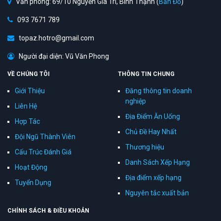
Văn phòng: 69/10 Nguyễn Gia Trí, Bình Thạnh (
Bản Đồ
)
093 7671 789
topaz.hotro@gmail.com
Người đại diện: Vũ Văn Phong
VỀ CHÚNG TÔI
THÔNG TIN CHUNG
Giới Thiệu
Đăng thông tin doanh
nghiệp
Liên Hệ
Địa Điểm Ăn Uống
Hợp Tác
Chủ Đề Hay Nhất
Đội Ngũ Thành Viên
Thương hiệu
Cấu Trúc Đánh Giá
Danh Sách Xếp Hạng
Hoạt Động
Địa điểm xếp hạng
Tuyển Dụng
Nguyên tắc xuất bản
CHÍNH SÁCH & ĐIỀU KHOẢN