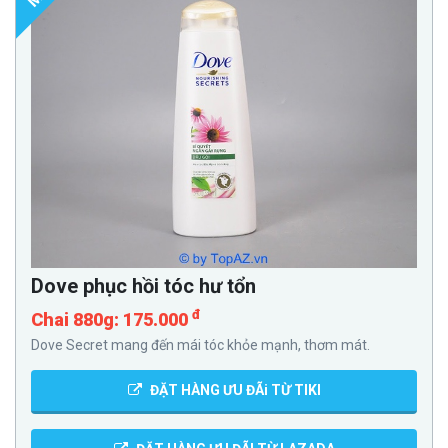
Dove phục hồi tóc hư tổn
đ
Chai 880g: 175.000
Dove Secret mang đến mái tóc khỏe mạnh, thơm mát.
ĐẶT HÀNG ƯU ĐÃi TỪ TIKI