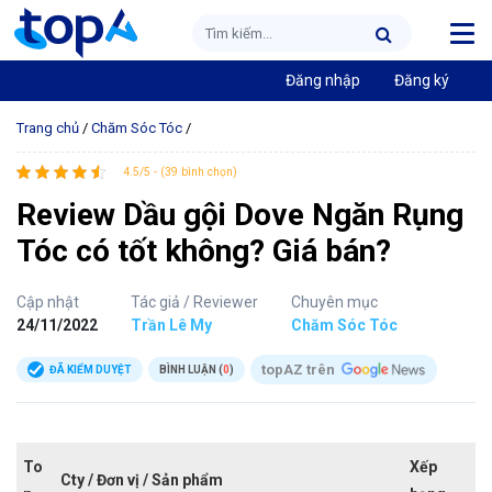
Đăng nhập
Đăng ký
Trang chủ
/
Chăm Sóc Tóc
/
4.5/5 - (39 bình chọn)
Review Dầu gội Dove Ngăn Rụng
Tóc có tốt không? Giá bán?
Cập nhật
Tác giả / Reviewer
Chuyên mục
24/11/2022
Trần Lê My
Chăm Sóc Tóc
topAZ trên
ĐÃ KIỂM DUYỆT
BÌNH LUẬN (
0
)
To
Xếp
Cty / Đơn vị / Sản phẩm