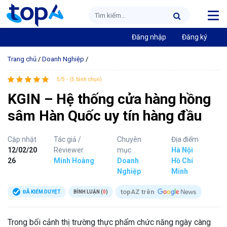
Đăng nhập
Đăng ký
Trang chủ
/
Doanh Nghiệp
/
5/5 - (5 bình chọn)
KGIN – Hệ thống cửa hàng hồng
sâm Hàn Quốc uy tín hàng đầu
Cập nhật
Tác giả /
Chuyên
Địa điểm
12/02/20
Reviewer
mục
Hà Nội
26
Minh Hoàng
Doanh
Hồ Chí
Nghiệp
Minh
topAZ trên
ĐÃ KIỂM DUYỆT
BÌNH LUẬN (
0
)
Trong bối cảnh thị trường thực phẩm chức năng ngày càng