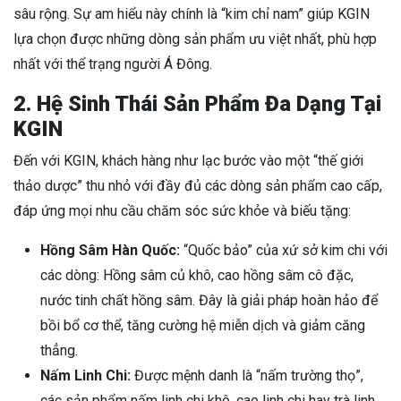
sâu rộng. Sự am hiểu này chính là “kim chỉ nam” giúp KGIN
lựa chọn được những dòng sản phẩm ưu việt nhất, phù hợp
nhất với thể trạng người Á Đông.
2. Hệ Sinh Thái Sản Phẩm Đa Dạng Tại
KGIN
Đến với KGIN, khách hàng như lạc bước vào một “thế giới
thảo dược” thu nhỏ với đầy đủ các dòng sản phẩm cao cấp,
đáp ứng mọi nhu cầu chăm sóc sức khỏe và biếu tặng:
Hồng Sâm Hàn Quốc:
“Quốc bảo” của xứ sở kim chi với
các dòng: Hồng sâm củ khô, cao hồng sâm cô đặc,
nước tinh chất hồng sâm. Đây là giải pháp hoàn hảo để
bồi bổ cơ thể, tăng cường hệ miễn dịch và giảm căng
thẳng.
Nấm Linh Chi:
Được mệnh danh là “nấm trường thọ”,
các sản phẩm nấm linh chi khô, cao linh chi hay trà linh