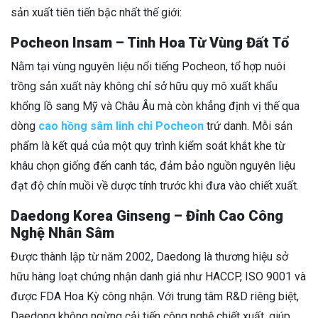
sản xuất tiên tiến bậc nhất thế giới:
Pocheon Insam – Tinh Hoa Từ Vùng Đất Tổ
Nằm tại vùng nguyên liệu nổi tiếng Pocheon, tổ hợp nuôi
trồng sản xuất này không chỉ sở hữu quy mô xuất khẩu
khổng lồ sang Mỹ và Châu Âu mà còn khẳng định vị thế qua
dòng
cao hồng sâm linh chi Pocheon
trứ danh. Mỗi sản
phẩm là kết quả của một quy trình kiểm soát khắt khe từ
khâu chọn giống đến canh tác, đảm bảo nguồn nguyên liệu
đạt độ chín muồi về dược tính trước khi đưa vào chiết xuất.
Daedong Korea Ginseng – Đỉnh Cao Công
Nghệ Nhân Sâm
Được thành lập từ năm 2002, Daedong là thương hiệu sở
hữu hàng loạt chứng nhận danh giá như HACCP, ISO 9001 và
được FDA Hoa Kỳ công nhận. Với trung tâm R&D riêng biệt,
Daedong không ngừng cải tiến công nghệ chiết xuất, giúp