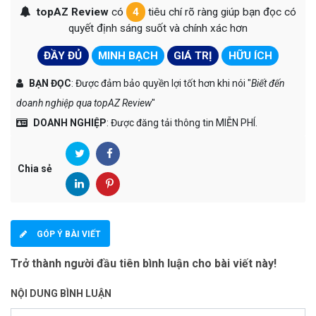
topAZ Review
có
4
tiêu chí rõ ràng giúp bạn đọc có
quyết định sáng suốt và chính xác hơn
ĐẦY ĐỦ
MINH BẠCH
GIÁ TRỊ
HỮU ÍCH
BẠN ĐỌC
: Được đảm bảo quyền lợi tốt hơn khi nói "
Biết đến
doanh nghiệp qua topAZ Review
"
DOANH NGHIỆP
: Được đăng tải thông tin MIỄN PHÍ.
Chia sẻ
GÓP Ý BÀI VIẾT
Trở thành người đầu tiên bình luận cho bài viết này!
NỘI DUNG BÌNH LUẬN