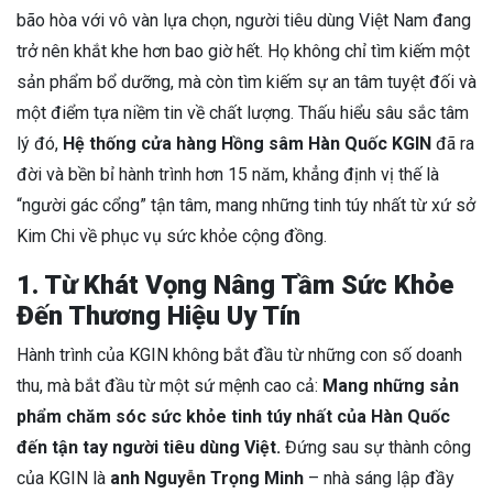
bão hòa với vô vàn lựa chọn, người tiêu dùng Việt Nam đang
trở nên khắt khe hơn bao giờ hết. Họ không chỉ tìm kiếm một
sản phẩm bổ dưỡng, mà còn tìm kiếm sự an tâm tuyệt đối và
một điểm tựa niềm tin về chất lượng. Thấu hiểu sâu sắc tâm
lý đó,
Hệ thống cửa hàng Hồng sâm Hàn Quốc KGIN
đã ra
đời và bền bỉ hành trình hơn 15 năm, khẳng định vị thế là
“người gác cổng” tận tâm, mang những tinh túy nhất từ xứ sở
Kim Chi về phục vụ sức khỏe cộng đồng.
1. Từ Khát Vọng Nâng Tầm Sức Khỏe
Đến Thương Hiệu Uy Tín
Hành trình của KGIN không bắt đầu từ những con số doanh
thu, mà bắt đầu từ một sứ mệnh cao cả:
Mang những sản
phẩm chăm sóc sức khỏe tinh túy nhất của Hàn Quốc
đến tận tay người tiêu dùng Việt.
Đứng sau sự thành công
của KGIN là
anh Nguyễn Trọng Minh
– nhà sáng lập đầy