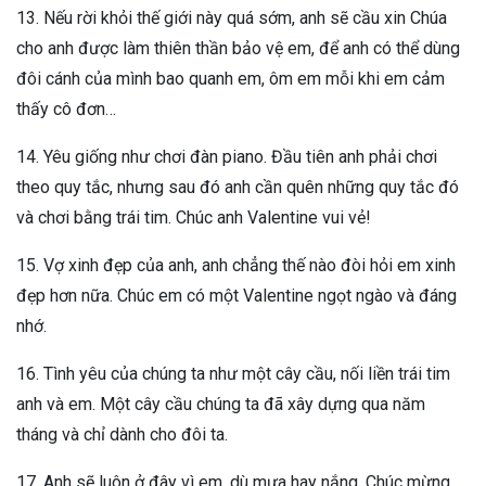
13. Nếu rời khỏi thế giới này quá sớm, anh sẽ cầu xin Chúa
cho anh được làm thiên thần bảo vệ em, để anh có thể dùng
đôi cánh của mình bao quanh em, ôm em mỗi khi em cảm
thấy cô đơn…
14. Yêu giống như chơi đàn piano. Đầu tiên anh phải chơi
theo quy tắc, nhưng sau đó anh cần quên những quy tắc đó
và chơi bằng trái tim. Chúc anh Valentine vui vẻ!
15. Vợ xinh đẹp của anh, anh chẳng thế nào đòi hỏi em xinh
đẹp hơn nữa. Chúc em có một Valentine ngọt ngào và đáng
nhớ.
16. Tình yêu của chúng ta như một cây cầu, nối liền trái tim
anh và em. Một cây cầu chúng ta đã xây dựng qua năm
tháng và chỉ dành cho đôi ta.
17. Anh sẽ luôn ở đây vì em, dù mưa hay nắng. Chúc mừng