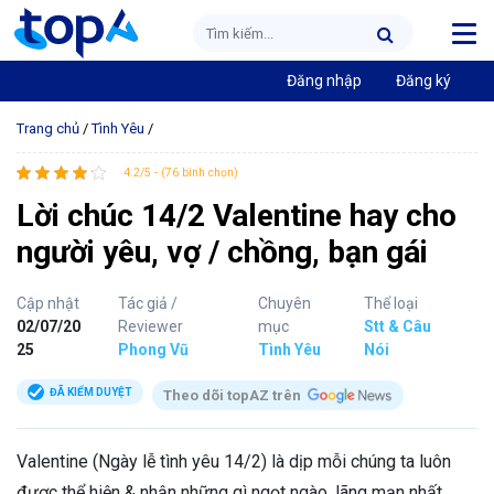
Đăng nhập
Đăng ký
Trang chủ
/
Tình Yêu
/
4.2/5 - (76 bình chọn)
Lời chúc 14/2 Valentine hay cho
người yêu, vợ / chồng, bạn gái
Cập nhật
Tác giả /
Chuyên
Thể loại
02/07/20
Reviewer
mục
Stt & Câu
25
Phong Vũ
Tình Yêu
Nói
ĐÃ KIỂM DUYỆT
Theo dõi topAZ trên
Valentine (Ngày lễ tình yêu 14/2) là dịp mỗi chúng ta luôn
được thể hiện & nhận những gì ngọt ngào, lãng mạn nhất