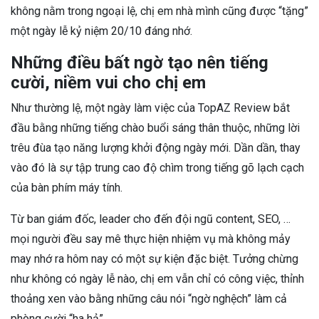
không nằm trong ngoại lệ, chị em nhà mình cũng được “tặng”
một ngày lễ kỷ niệm 20/10 đáng nhớ.
Những điều bất ngờ tạo nên tiếng
cười, niềm vui cho chị em
Như thường lệ, một ngày làm việc của TopAZ Review bắt
đầu bằng những tiếng chào buổi sáng thân thuộc, những lời
trêu đùa tạo năng lượng khởi động ngày mới. Dần dần, thay
vào đó là sự tập trung cao độ chìm trong tiếng gõ lạch cạch
của bàn phím máy tính.
Từ ban giám đốc, leader cho đến đội ngũ content, SEO, …
mọi người đều say mê thực hiện nhiệm vụ mà không mảy
may nhớ ra hôm nay có một sự kiện đặc biệt. Tưởng chừng
như không có ngày lễ nào, chị em vẫn chỉ có công việc, thỉnh
thoảng xen vào bằng những câu nói “ngờ nghệch” làm cả
phòng cười “ha hả”.