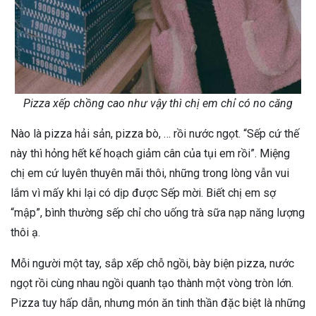
Pizza xếp chồng cao như vậy thì chị em chỉ có no căng
Nào là pizza hải sản, pizza bò, … rồi nước ngọt. “Sếp cứ thế
này thì hỏng hết kế hoạch giảm cân của tụi em rồi”. Miệng
chị em cứ luyên thuyên mãi thôi, những trong lòng vẫn vui
lắm vì mấy khi lại có dịp được Sếp mời. Biết chị em sợ
“mập”, bình thường sếp chỉ cho uống trà sữa nạp năng lượng
thôi ạ.
Mỗi người một tay, sắp xếp chỗ ngồi, bày biện pizza, nước
ngọt rồi cùng nhau ngồi quanh tạo thành một vòng tròn lớn.
Pizza tuy hấp dẫn, nhưng món ăn tinh thần đặc biệt là những