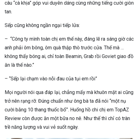
câu “cà khịa” góp vui duyên dáng cùng những tiếng cười giòn
tan.
Sếp cũng không ngần ngại tiếp lửa:
– “Công ty mình toàn chị em thế này, đáng lẽ ra sáng giờ các
anh phải ôm bông, ôm quà thập thò trước cửa. Thế mà …
không thấy bóng ai, chỉ toàn Beamin, Grab rồi Goviet giao đồ
ăn là thế nào.”
– “Sếp lại chạm vào nỗi đau của tụi em rồi”
Mọi người nói qua đáp lại, chẳng mấy mà khuôn mặt ai cũng
trở nên rạng rỡ. Đúng chuẩn như ông bà ta đã nói “một nụ
cười bằng 10 thang thuốc bổ”. Huống hồ chi chị em TopAZ
Review còn được ăn một bữa no nê. Như thế thì chỉ có tràn
trề năng lượng và vui vẻ suốt ngày.