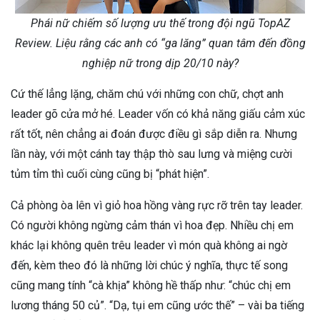
Phái nữ chiếm số lượng ưu thế trong đội ngũ TopAZ
Review. Liệu rằng các anh có “ga lăng” quan tâm đến đồng
nghiệp nữ trong dịp 20/10 này?
Cứ thế lẳng lặng, chăm chú với những con chữ, chợt anh
leader gõ cửa mở hé. Leader vốn có khả năng giấu cảm xúc
rất tốt, nên chẳng ai đoán được điều gì sắp diễn ra. Nhưng
lần này, với một cánh tay thập thò sau lưng và miệng cười
tủm tỉm thì cuối cùng cũng bị “phát hiện”.
Cả phòng òa lên vì giỏ hoa hồng vàng rực rỡ trên tay leader.
Có người không ngừng cảm thán vì hoa đẹp. Nhiều chị em
khác lại không quên trêu leader vì món quà không ai ngờ
đến, kèm theo đó là những lời chúc ý nghĩa, thực tế song
cũng mang tính “cà khịa” không hề thấp như: “chúc chị em
lương tháng 50 củ”. “Dạ, tụi em cũng ước thế” – vài ba tiếng