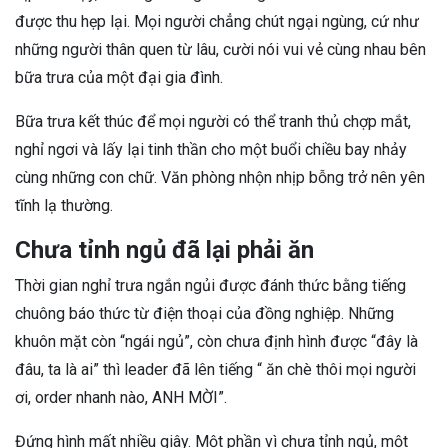
được thu hẹp lại. Mọi người chẳng chút ngại ngùng, cứ như
những người thân quen từ lâu, cười nói vui vẻ cùng nhau bên
bữa trưa của một đại gia đình.
Bữa trưa kết thúc để mọi người có thể tranh thủ chợp mắt,
nghỉ ngơi và lấy lại tinh thần cho một buổi chiều bay nhảy
cùng những con chữ. Văn phòng nhộn nhịp bỗng trở nên yên
tĩnh lạ thường.
Chưa tỉnh ngủ đã lại phải ăn
Thời gian nghỉ trưa ngắn ngủi được đánh thức bằng tiếng
chuông báo thức từ điện thoại của đồng nghiệp. Những
khuôn mặt còn “ngái ngủ”, còn chưa định hình được “đây là
đâu, ta là ai” thì leader đã lên tiếng “ ăn chè thôi mọi người
ơi, order nhanh nào, ANH MỜI”.
Đứng hình mất nhiều giây. Một phần vì chưa tỉnh ngủ, một