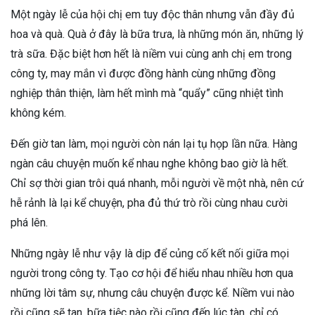
Một ngày lễ của hội chị em tuy độc thân nhưng vẫn đầy đủ
hoa và quà. Quà ở đây là bữa trưa, là những món ăn, những lý
trà sữa. Đặc biệt hơn hết là niềm vui cùng anh chị em trong
công ty, may mắn vì được đồng hành cùng những đồng
nghiệp thân thiện, làm hết mình mà “quẩy” cũng nhiệt tình
không kém.
Đến giờ tan làm, mọi người còn nán lại tụ họp lần nữa. Hàng
ngàn câu chuyện muốn kể nhau nghe không bao giờ là hết.
Chỉ sợ thời gian trôi quá nhanh, mỗi người về một nhà, nên cứ
hễ rảnh là lại kể chuyện, pha đủ thứ trò rồi cùng nhau cười
phá lên.
Những ngày lễ như vậy là dịp để củng cố kết nối giữa mọi
người trong công ty. Tạo cơ hội để hiểu nhau nhiều hơn qua
những lời tâm sự, nhưng câu chuyện được kể. Niềm vui nào
rồi cũng sẽ tan, bữa tiệc nào rồi cũng đến lúc tàn, chỉ có