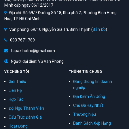
Minh cấp ngày 06/12/2017
Địa chỉ: Số 69/7 Đường Số 18, Khu phố 2, Phường Bình Hưng
Hòa, TP Hồ Chí Minh
Văn phòng: 69/10 Nguyễn Gia Trí, Bình Thạnh (
Bản Đồ
)
093 7671 789
topaz.hotro@gmail.com
Người đại diện: Vũ Văn Phong
VỀ CHÚNG TÔI
THÔNG TIN CHUNG
Giới Thiệu
Đăng thông tin doanh
nghiệp
Liên Hệ
Địa Điểm Ăn Uống
Hợp Tác
Chủ Đề Hay Nhất
Đội Ngũ Thành Viên
Thương hiệu
Cấu Trúc Đánh Giá
Danh Sách Xếp Hạng
Hoạt Động