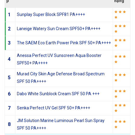
p
hạng
1
Sunplay Super Block SPF81 PA++++
2
Laneige Watery Sun Cream SPF50+ PA++++
3
The SAEM Eco Earth Power Pink SPF 50+ PA++++
Anessa Perfect UV Sunscreen Aqua Booster
4
SPF50+ PA++++
Murad City Skin Age Defense Broad Spectrum
5
SPF 50 PA++++
6
Dabo White Sunblock Cream SPF 50 PA +++
7
Senka Perfect UV Gel SPF 50+ PA++++
JM Solution Marine Luminous Pearl Sun Spray
8
SPF 50 PA++++