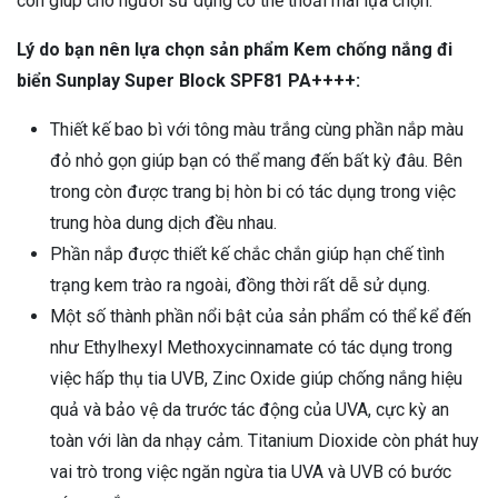
còn giúp cho người sử dụng có thể thoải mái lựa chọn.
Lý do bạn nên lựa chọn sản phẩm Kem chống nắng đi
biển Sunplay Super Block SPF81 PA++++:
Thiết kế bao bì với tông màu trắng cùng phần nắp màu
đỏ nhỏ gọn giúp bạn có thể mang đến bất kỳ đâu. Bên
trong còn được trang bị hòn bi có tác dụng trong việc
trung hòa dung dịch đều nhau.
Phần nắp được thiết kế chắc chắn giúp hạn chế tình
trạng kem trào ra ngoài, đồng thời rất dễ sử dụng.
Một số thành phần nổi bật của sản phẩm có thể kể đến
như Ethylhexyl Methoxycinnamate có tác dụng trong
việc hấp thụ tia UVB, Zinc Oxide giúp chống nắng hiệu
quả và bảo vệ da trước tác động của UVA, cực kỳ an
toàn với làn da nhạy cảm. Titanium Dioxide còn phát huy
vai trò trong việc ngăn ngừa tia UVA và UVB có bước