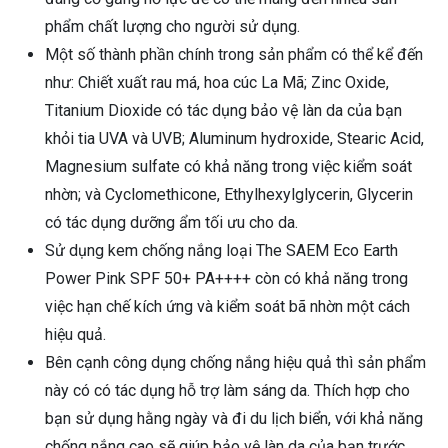
phẩm chất lượng cho người sử dụng.
Một số thành phần chính trong sản phẩm có thể kể đến
như: Chiết xuất rau má, hoa cúc La Mã; Zinc Oxide,
Titanium Dioxide có tác dụng bảo vệ làn da của bạn
khỏi tia UVA và UVB; Aluminum hydroxide, Stearic Acid,
Magnesium sulfate có khả năng trong việc kiểm soát
nhờn; và Cyclomethicone, Ethylhexylglycerin, Glycerin
có tác dụng dưỡng ẩm tối ưu cho da.
Sử dụng kem chống nắng loại The SAEM Eco Earth
Power Pink SPF 50+ PA++++ còn có khả năng trong
việc hạn chế kích ứng và kiểm soát bã nhờn một cách
hiệu quả.
Bên cạnh công dụng chống nắng hiệu quả thì sản phẩm
này có có tác dụng hỗ trợ làm sáng da. Thích hợp cho
bạn sử dụng hằng ngày và đi du lịch biển, với khả năng
chống nắng cao sẽ giúp bảo vệ làn da của bạn trước