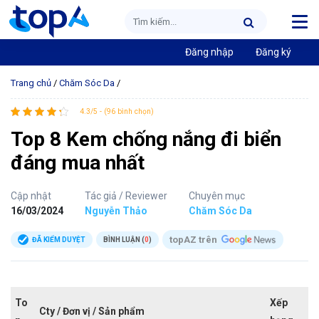
Đăng nhập
Đăng ký
Trang chủ
/
Chăm Sóc Da
/
4.3/5 - (96 bình chọn)
Top 8 Kem chống nắng đi biển
đáng mua nhất
Cập nhật
Tác giả / Reviewer
Chuyên mục
16/03/2024
Nguyễn Thảo
Chăm Sóc Da
topAZ trên
ĐÃ KIỂM DUYỆT
BÌNH LUẬN (
0
)
To
Xếp
Cty / Đơn vị / Sản phẩm