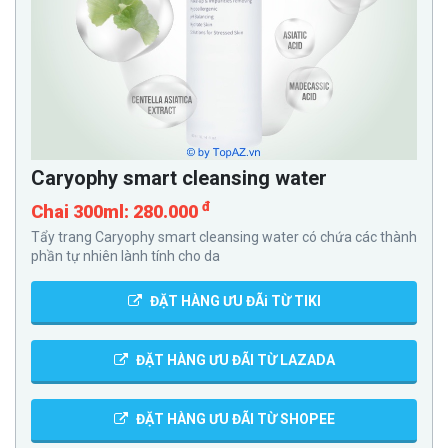
Caryophy smart cleansing water
đ
Chai 300ml: 280.000
Tẩy trang Caryophy smart cleansing water có chứa các thành
phần tự nhiên lành tính cho da
ĐẶT HÀNG ƯU ĐÃi TỪ TIKI
ĐẶT HÀNG ƯU ĐÃI TỪ LAZADA
ĐẶT HÀNG ƯU ĐÃI TỪ SHOPEE