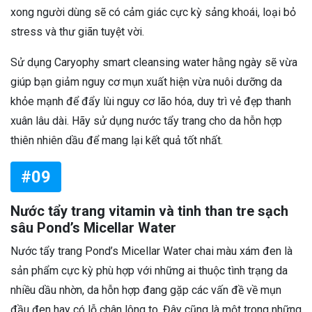
xong người dùng sẽ có cảm giác cực kỳ sảng khoái, loại bỏ
stress và thư giãn tuyệt vời.
Sử dụng Caryophy smart cleansing water hằng ngày sẽ vừa
giúp bạn giảm nguy cơ mụn xuất hiện vừa nuôi dưỡng da
khỏe mạnh để đẩy lùi nguy cơ lão hóa, duy trì vẻ đẹp thanh
xuân lâu dài. Hãy sử dụng nước tẩy trang cho da hỗn hợp
thiên nhiên dầu để mang lại kết quả tốt nhất.
#09
Nước tẩy trang vitamin và tinh than tre sạch
sâu Pond’s Micellar Water
Nước tẩy trang Pond’s Micellar Water chai màu xám đen là
sản phẩm cực kỳ phù hợp với những ai thuộc tình trạng da
nhiều dầu nhờn, da hỗn hợp đang gặp các vấn đề về mụn
đầu đen hay có lỗ chân lông to. Đây cũng là một trong những