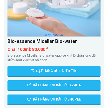
Bio-essence Micellar Bio-water
đ
Chai 100ml: 80.000
Bio-essence Micellar Bio-water giúp se khít lỗ chân lông để
kiểm soát việc tiết bã nhờn
ĐẶT HÀNG ƯU ĐÃi TỪ TIKI
ĐẶT HÀNG ƯU ĐÃI TỪ LAZADA
ĐẶT HÀNG ƯU ĐÃI TỪ SHOPEE