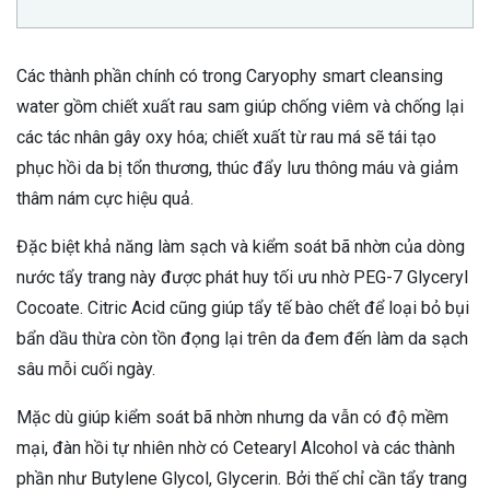
Các thành phần chính có trong Caryophy smart cleansing
water gồm chiết xuất rau sam giúp chống viêm và chống lại
các tác nhân gây oxy hóa; chiết xuất từ rau má sẽ tái tạo
phục hồi da bị tổn thương, thúc đẩy lưu thông máu và giảm
thâm nám cực hiệu quả.
Đặc biệt khả năng làm sạch và kiểm soát bã nhờn của dòng
nước tẩy trang này được phát huy tối ưu nhờ PEG-7 Glyceryl
Cocoate. Citric Acid cũng giúp tẩy tế bào chết để loại bỏ bụi
bẩn dầu thừa còn tồn đọng lại trên da đem đến làm da sạch
sâu mỗi cuối ngày.
Mặc dù giúp kiểm soát bã nhờn nhưng da vẫn có độ mềm
mại, đàn hồi tự nhiên nhờ có Cetearyl Alcohol và các thành
phần như Butylene Glycol, Glycerin. Bởi thế chỉ cần tẩy trang