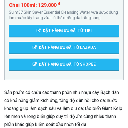
đ
Chai 100ml: 129.000
Su:m37 Skin Saver Essential Cleansing Water vừa được dùng
làm nước tẩy trang vừa có thể dưỡng da trắng sáng
ĐẶT HÀNG ƯU ĐÃi TỪ TIKI
ĐẶT HÀNG ƯU ĐÃI TỪ LAZADA
ĐẶT HÀNG ƯU ĐÃI TỪ SHOPEE
Sản phẩm có chứa các thành phần như nhựa cây Bạch đàn
có khả năng giảm kích ứng, tăng độ đàn hồi cho da; nước
khoáng giúp làm sạch sâu và làm dịu da; tảo biển Giant Kelp
lên men và rong biển giúp duy trì độ ẩm cùng nhiều thành
phần khác giúp kiểm soát dầu nhờn tối đa.