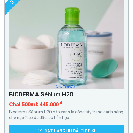
3
BIODERMA Sébium H2O
đ
Chai 500ml: 445.000
Bioderma Sébium H2O nắp xanh là dòng tẩy trang dành riêng
cho người có da dầu, da hỗn hợp
ĐẶT HÀNG ƯU ĐÃi TỪ TIKI