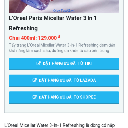
L'Oreal Paris Micellar Water 3 In 1
Refreshing
đ
Chai 400ml: 129.000
Tẩy trang L’Oreal Micellar Water 3-in-1 Refreshing đem đến
khả năng làm sạch sâu, dưỡng da khỏe từ sâu bên trong.
ĐẶT HÀNG ƯU ĐÃi TỪ TIKI
ĐẶT HÀNG ƯU ĐÃI TỪ LAZADA
ĐẶT HÀNG ƯU ĐÃI TỪ SHOPEE
L’Oreal Micellar Water 3-in-1 Refreshing là dòng có nắp