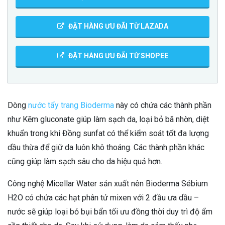
ĐẶT HÀNG ƯU ĐÃI TỪ LAZADA
ĐẶT HÀNG ƯU ĐÃI TỪ SHOPEE
Dòng
nước tẩy trang Bioderma
này có chứa các thành phần
như Kẽm gluconate giúp làm sạch da, loại bỏ bã nhờn, diệt
khuẩn trong khi Đồng sunfat có thể kiểm soát tốt đa lượng
dầu thừa để giữ da luôn khô thoáng. Các thành phần khác
cũng giúp làm sạch sâu cho da hiệu quả hơn.
Công nghệ Micellar Water sản xuất nên Bioderma Sébium
H2O có chứa các hạt phân tử mixen với 2 đầu ưa dầu –
nước sẽ giúp loại bỏ bụi bẩn tối ưu đồng thời duy trì độ ẩm