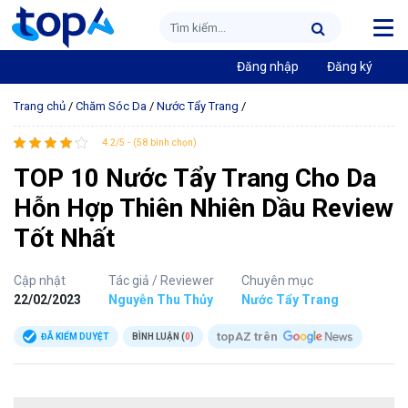
Đăng nhập
Đăng ký
Trang chủ
/
Chăm Sóc Da
/
Nước Tẩy Trang
/
4.2/5 - (58 bình chọn)
TOP 10 Nước Tẩy Trang Cho Da
Hỗn Hợp Thiên Nhiên Dầu Review
Tốt Nhất
Cập nhật
Tác giả / Reviewer
Chuyên mục
22/02/2023
Nguyễn Thu Thủy
Nước Tẩy Trang
topAZ trên
ĐÃ KIỂM DUYỆT
BÌNH LUẬN (
0
)