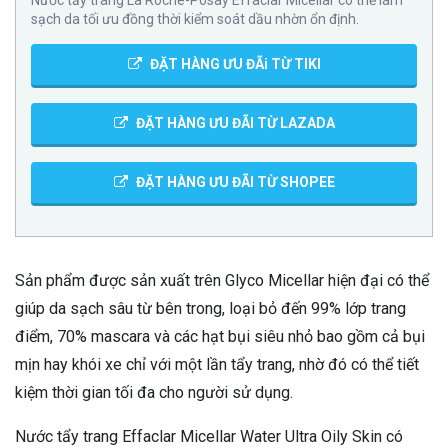
Nước tẩy trang La Roche-Posay Effaclar Micellar có thể làm
sạch da tối ưu đồng thời kiểm soát dầu nhờn ổn định.
ĐẶT HÀNG ƯU ĐÃi TỪ TIKI
ĐẶT HÀNG ƯU ĐÃI TỪ LAZADA
ĐẶT HÀNG ƯU ĐÃI TỪ SHOPEE
Sản phẩm được sản xuất trên Glyco Micellar hiện đại có thể
giúp da sạch sâu từ bên trong, loại bỏ đến 99% lớp trang
điểm, 70% mascara và các hạt bụi siêu nhỏ bao gồm cả bụi
mịn hay khói xe chỉ với một lần tẩy trang, nhờ đó có thể tiết
kiệm thời gian tối đa cho người sử dụng.
Nước tẩy trang Effaclar Micellar Water Ultra Oily Skin có