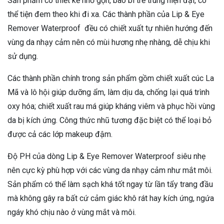
Sản phẩm có thiết kế nhỏ gọn, bao bì trẻ trung hiện đại, có
thể tiện đem theo khi đi xa. Các thành phần của Lip & Eye
Remover Waterproof đều có chiết xuất tự nhiên hướng đến
vùng da nhạy cảm nên có mùi hương nhẹ nhàng, dễ chịu khi
sử dụng.
Các thành phần chính trong sản phẩm gồm chiết xuất cúc La
Mã và lô hội giúp dưỡng ẩm, làm dịu da, chống lại quá trình
oxy hóa; chiết xuất rau má giúp kháng viêm và phục hồi vùng
da bị kích ứng. Công thức nhũ tương đặc biệt có thể loại bỏ
được cả các lớp makeup đậm.
Độ PH của dòng Lip & Eye Remover Waterproof siêu nhẹ
nên cực kỳ phù hợp với các vùng da nhạy cảm như mắt môi.
Sản phẩm có thể làm sạch khá tốt ngay từ lần tẩy trang đầu
mà không gây ra bất cứ cảm giác khô rát hay kích ứng, ngứa
ngáy khó chịu nào ở vùng mắt và môi.