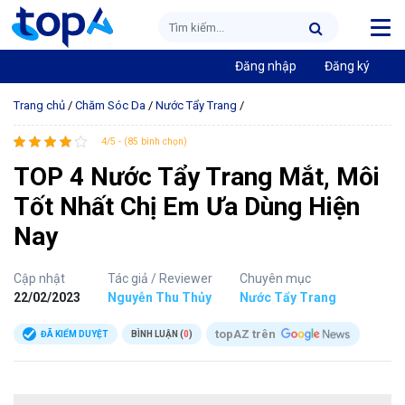
Đăng nhập
Đăng ký
Trang chủ
/
Chăm Sóc Da
/
Nước Tẩy Trang
/
4/5 - (85 bình chọn)
TOP 4 Nước Tẩy Trang Mắt, Môi
Tốt Nhất Chị Em Ưa Dùng Hiện
Nay
Cập nhật
Tác giả / Reviewer
Chuyên mục
22/02/2023
Nguyễn Thu Thủy
Nước Tẩy Trang
topAZ trên
ĐÃ KIỂM DUYỆT
BÌNH LUẬN (
0
)