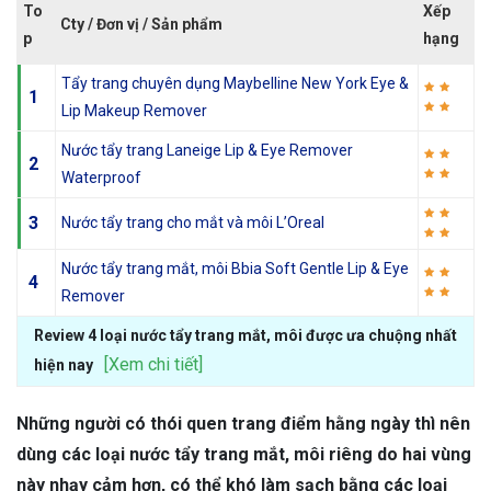
To
Xếp
Cty / Đơn vị / Sản phẩm
p
hạng
Tẩy trang chuyên dụng Maybelline New York Eye &
1
Lip Makeup Remover
Nước tẩy trang Laneige Lip & Eye Remover
2
Waterproof
3
Nước tẩy trang cho mắt và môi L’Oreal
Nước tẩy trang mắt, môi Bbia Soft Gentle Lip & Eye
4
Remover
Review 4 loại nước tẩy trang mắt, môi được ưa chuộng nhất
[Xem chi tiết]
hiện nay
Những người có thói quen trang điểm hằng ngày thì nên
dùng các loại nước tẩy trang mắt, môi riêng do hai vùng
này nhạy cảm hơn, có thể khó làm sạch bằng các loại