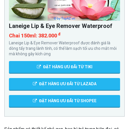
Laneige Lip & Eye Remover Waterproof
đ
Chai 150ml: 382.000
Laneige Lip & Eye Remover Waterproof được đánh giá là
dòng tẩy trang lành tính, có thể làm sạch tối ưu cho mắt môi
mà không gây kích ứng
ĐẶT HÀNG ƯU ĐÃi TỪ TIKI
ĐẶT HÀNG ƯU ĐÃI TỪ LAZADA
ĐẶT HÀNG ƯU ĐÃI TỪ SHOPEE