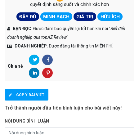
quyết định sáng suốt và chính xác hơn
ĐẦY ĐỦ
MINH BẠCH
GIÁ TRỊ
HỮU ÍCH
BẠN ĐỌC
: Được đảm bảo quyền lợi tốt hơn khi nói "
Biết đến
doanh nghiệp qua topAZ Review
"
DOANH NGHIỆP
: Được đăng tải thông tin MIỄN PHÍ.
Chia sẻ
GÓP Ý BÀI VIẾT
Trở thành người đầu tiên bình luận cho bài viết này!
NỘI DUNG BÌNH LUẬN