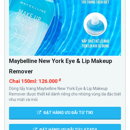
Maybelline New York Eye & Lip Makeup
Remover
đ
Chai 150ml: 126.000
Dòng tẩy trang Maybelline New York Eye & Lip Makeup
Remover được thiết kế dành riêng cho những vùng da đặc biệt
như mắt và môi
ĐẶT HÀNG ƯU ĐÃi TỪ TIKI
ĐẶT HÀNG ƯU ĐÃI TỪ LAZADA