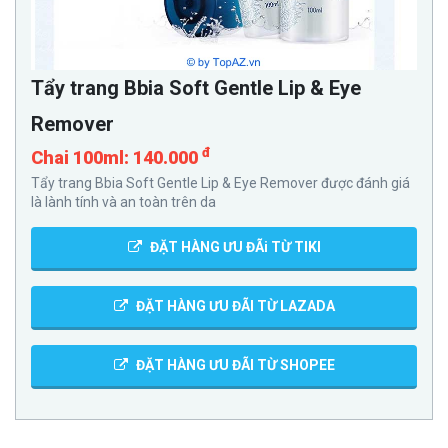
Tẩy trang Bbia Soft Gentle Lip & Eye
Remover
đ
Chai 100ml: 140.000
Tẩy trang Bbia Soft Gentle Lip & Eye Remover được đánh giá
là lành tính và an toàn trên da
ĐẶT HÀNG ƯU ĐÃi TỪ TIKI
ĐẶT HÀNG ƯU ĐÃI TỪ LAZADA
ĐẶT HÀNG ƯU ĐÃI TỪ SHOPEE