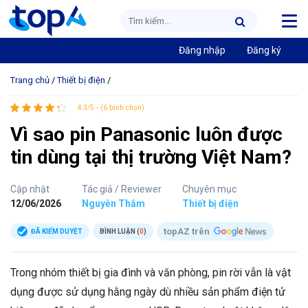
Đăng nhập
Đăng ký
Trang chủ
/
Thiết bị điện
/
4.3/5 - (6 bình chọn)
Vì sao pin Panasonic luôn được
tin dùng tại thị trường Việt Nam?
Cập nhật
Tác giả / Reviewer
Chuyên mục
12/06/2026
Nguyễn Thắm
Thiết bị điện
topAZ trên
ĐÃ KIỂM DUYỆT
BÌNH LUẬN (
0
)
Trong nhóm thiết bị gia đình và văn phòng, pin rời vẫn là vật
dụng được sử dụng hằng ngày dù nhiều sản phẩm điện tử