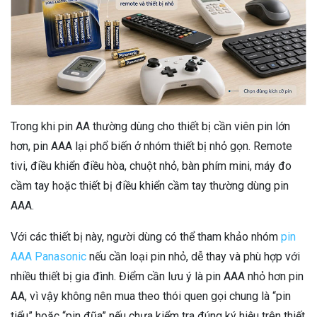
Trong khi pin AA thường dùng cho thiết bị cần viên pin lớn
hơn, pin AAA lại phổ biến ở nhóm thiết bị nhỏ gọn. Remote
tivi, điều khiển điều hòa, chuột nhỏ, bàn phím mini, máy đo
cầm tay hoặc thiết bị điều khiển cầm tay thường dùng pin
AAA.
Với các thiết bị này, người dùng có thể tham khảo nhóm
pin
AAA Panasonic
nếu cần loại pin nhỏ, dễ thay và phù hợp với
nhiều thiết bị gia đình. Điểm cần lưu ý là pin AAA nhỏ hơn pin
AA, vì vậy không nên mua theo thói quen gọi chung là “pin
tiểu” hoặc “pin đũa” nếu chưa kiểm tra đúng ký hiệu trên thiết