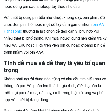
hoặc dòng pin sạc Eneloop tùy theo nhu cầu.
Với thiết bị dùng pin tiểu như chuột không dây, bàn phím, đồ
chơi, đèn pin nhỏ hoặc một số tay cầm game, nhóm
pin AA
Panasonic
thường là lựa chọn dễ tiếp cận vì phù hợp với
nhiều thiết bị phổ thông. Khi mua, người dùng nên kiểm tra ký
hiệu AA, LR6 hoặc HR6 trên viên pin cũ hoặc khoang pin để
tránh nhầm với pin AAA.
Tính dễ mua và dễ thay là yếu tố quan
trọng
Không phải người dùng nào cũng có nhu cầu tìm hiểu sâu về
thông số pin. Với phần lớn thiết bị gia đình, điều họ cần là
một loại pin dễ mua, dễ thay, có thương hiệu rõ ràng và phù
hợp với thiết bị đang dùng.
Panasonic đáp ứng khá tốt nhóm nhu cầu này vì có nhiều