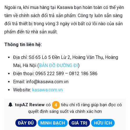
Ngoài ra, khi mua hàng tại Kasawa bạn hoàn toàn có thể yên
tâm về chính sách đổi trả sản phẩm. Công ty luôn sẵn sàng
đổi trả thiết bị trong vòng 3 ngày với bất cứ lỗi nào của sản
phẩm đến từ nhà sản xuất.
Thông tin liên hệ:
Địa chỉ: Số 65 Lô 5 Đền Lừ 2, Hoàng Văn Thụ, Hoàng
Mai, Hà Nội (
BẢN ĐỒ ĐƯỜNG ĐI
)
Điện thoại: 0965 222 589 – 0812 186 586
Email: info@kasawa.com.vn
Website:
kasawa.com.vn
topAZ Review
có
4
tiêu chí rõ ràng giúp bạn đọc có
quyết định sáng suốt và chính xác hơn
ĐẦY ĐỦ
MINH BẠCH
GIÁ TRỊ
HỮU ÍCH