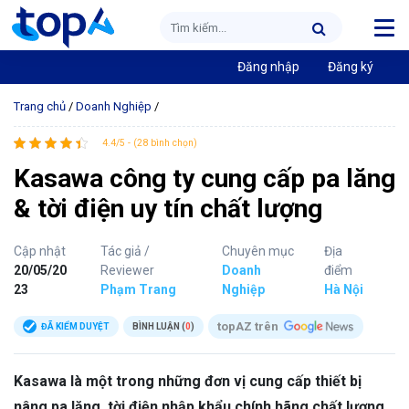
Đăng nhập
Đăng ký
Trang chủ
/
Doanh Nghiệp
/
4.4/5 - (28 bình chọn)
Kasawa công ty cung cấp pa lăng
& tời điện uy tín chất lượng
Cập nhật
Tác giả /
Chuyên mục
Địa
20/05/20
Reviewer
Doanh
điểm
23
Phạm Trang
Nghiệp
Hà Nội
topAZ trên
ĐÃ KIỂM DUYỆT
BÌNH LUẬN (
0
)
Kasawa là một trong những đơn vị cung cấp thiết bị
nâng pa lăng, tời điện nhập khẩu chính hãng chất lượng