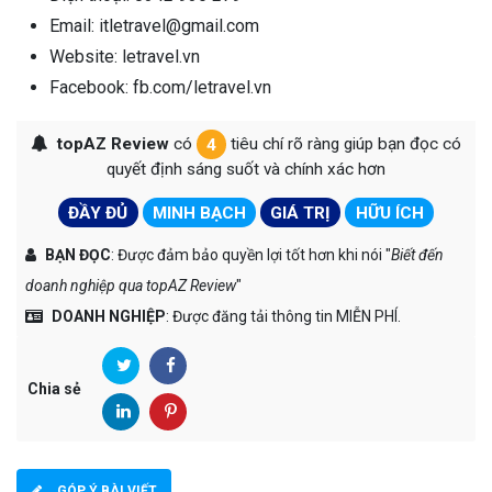
Email: itletravel@gmail.com
Website: letravel.vn
Facebook: fb.com/letravel.vn
topAZ Review
có
4
tiêu chí rõ ràng giúp bạn đọc có
quyết định sáng suốt và chính xác hơn
ĐẦY ĐỦ
MINH BẠCH
GIÁ TRỊ
HỮU ÍCH
BẠN ĐỌC
: Được đảm bảo quyền lợi tốt hơn khi nói "
Biết đến
doanh nghiệp qua topAZ Review
"
DOANH NGHIỆP
: Được đăng tải thông tin MIỄN PHÍ.
Chia sẻ
GÓP Ý BÀI VIẾT