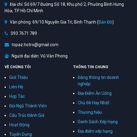
Địa chỉ: Số 69/7 Đường Số 18, Khu phố 2, Phường Bình Hưng
Hòa, TP Hồ Chí Minh
Văn phòng: 69/10 Nguyễn Gia Trí, Bình Thạnh (
Bản Đồ
)
093 7671 789
topaz.hotro@gmail.com
Người đại diện: Vũ Văn Phong
VỀ CHÚNG TÔI
THÔNG TIN CHUNG
Giới Thiệu
Đăng thông tin doanh
nghiệp
Liên Hệ
Địa Điểm Ăn Uống
Hợp Tác
Chủ Đề Hay Nhất
Đội Ngũ Thành Viên
Thương hiệu
Cấu Trúc Đánh Giá
Danh Sách Xếp Hạng
Hoạt Động
Địa điểm xếp hạng
Tuyển Dụng