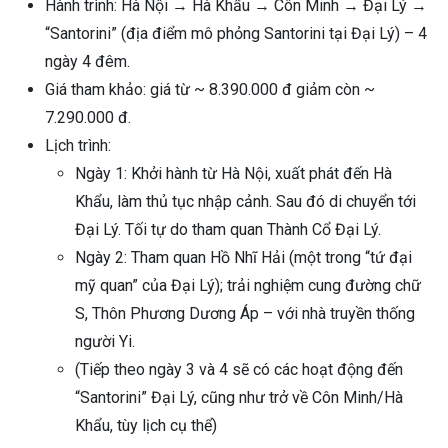
Hành trình: Hà Nội → Hà Khẩu → Côn Minh → Đại Lý →
“Santorini” (địa điểm mô phỏng Santorini tại Đại Lý) – 4
ngày 4 đêm.
Giá tham khảo: giá từ ~ 8.390.000 đ giảm còn ~
7.290.000 đ.
Lịch trình:
Ngày 1: Khởi hành từ Hà Nội, xuất phát đến Hà
Khẩu, làm thủ tục nhập cảnh. Sau đó di chuyển tới
Đại Lý. Tối tự do tham quan Thành Cổ Đại Lý.
Ngày 2: Tham quan Hồ Nhĩ Hải (một trong “tứ đại
mỹ quan” của Đại Lý); trải nghiệm cung đường chữ
S, Thôn Phương Dương Áp – với nhà truyền thống
người Yi.
(Tiếp theo ngày 3 và 4 sẽ có các hoạt động đến
“Santorini” Đại Lý, cũng như trở về Côn Minh/Hà
Khẩu, tùy lịch cụ thể)