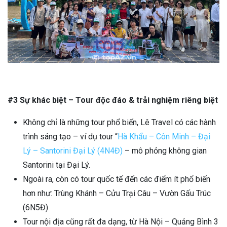
#3 Sự khác biệt – Tour độc đáo & trải nghiệm riêng biệt
Không chỉ là những tour phổ biến, Lê Travel có các hành
trình sáng tạo – ví dụ tour “
Hà Khẩu – Côn Minh – Đại
Lý – Santorini Đại Lý (4N4Đ)
– mô phỏng không gian
Santorini tại Đại Lý.
Ngoài ra, còn có tour quốc tế đến các điểm ít phổ biến
hơn như: Trùng Khánh – Cửu Trại Câu – Vườn Gấu Trúc
(6N5Đ)
Tour nội địa cũng rất đa dạng, từ Hà Nội – Quảng Bình 3