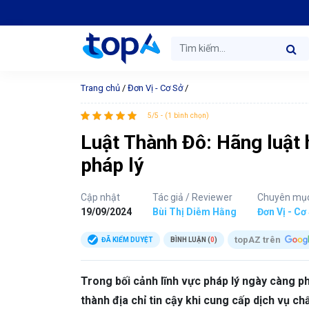
Trang chủ
/
Đơn Vị - Cơ Sở
/
5/5 - (1 bình chọn)
Luật Thành Đô: Hãng luật
pháp lý
Cập nhật
Tác giả / Reviewer
Chuyên mụ
19/09/2024
Bùi Thị Diễm Hằng
Đơn Vị - Cơ
topAZ trên
ĐÃ KIỂM DUYỆT
BÌNH LUẬN (
0
)
Trong bối cảnh lĩnh vực pháp lý ngày càng p
thành địa chỉ tin cậy khi cung cấp dịch vụ c