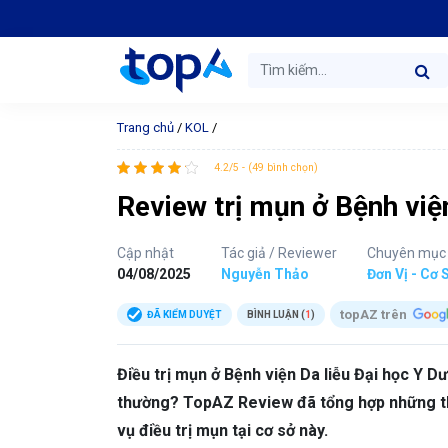
Trang chủ
/
KOL
/
4.2/5 - (49 bình chọn)
Review trị mụn ở Bệnh vi
Cập nhật
Tác giả / Reviewer
Chuyên mục
04/08/2025
Nguyễn Thảo
Đơn Vị - Cơ 
topAZ trên
ĐÃ KIỂM DUYỆT
BÌNH LUẬN (
1
)
Điều trị mụn ở Bệnh viện Da liễu Đại học Y
thường? TopAZ Review đã tổng hợp những thô
vụ điều trị mụn tại cơ sở này.