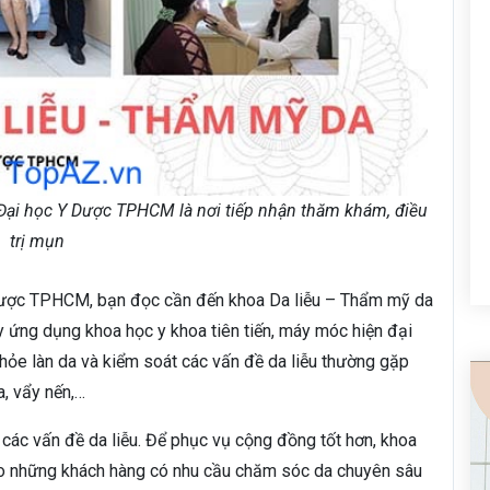
 Đại học Y Dược TPHCM là nơi tiếp nhận thăm khám, điều
trị mụn
Y Dược TPHCM, bạn đọc cần đến khoa Da liễu – Thẩm mỹ da
y ứng dụng khoa học y khoa tiên tiến, máy móc hiện đại
 khỏe làn da và kiểm soát các vấn đề da liễu thường gặp
a, vẩy nến,…
ị các vấn đề da liễu. Để phục vụ cộng đồng tốt hơn, khoa
ho những khách hàng có nhu cầu chăm sóc da chuyên sâu