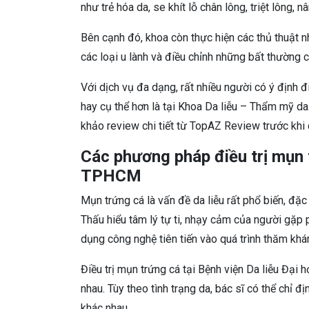
như trẻ hóa da, se khít lỗ chân lông, triệt lông, 
Bên cạnh đó, khoa còn thực hiện các thủ thuật n
các loại u lành và điều chỉnh những bất thường c
Với dịch vụ đa dạng, rất nhiều người có ý định 
hay cụ thể hơn là tại Khoa Da liễu – Thẩm mỹ d
khảo review chi tiết từ TopAZ Review trước khi q
Các phương pháp điều trị mụn 
TPHCM
Mụn trứng cá là vấn đề da liễu rất phổ biến, đặc 
Thấu hiểu tâm lý tự ti, nhạy cảm của người gặp 
dụng công nghệ tiên tiến vào quá trình thăm khám
Điều trị mụn trứng cá tại Bệnh viện Da liễu Đ
nhau. Tùy theo tình trạng da, bác sĩ có thể chỉ
khác nhau.