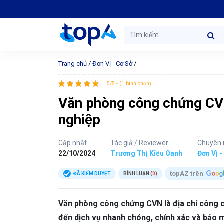
Trang chủ
/
Đơn Vị - Cơ Sở
/
5/5 - (1 bình chọn)
Văn phòng công chứng CVN
nghiệp
Cập nhật
Tác giả / Reviewer
Chuyên
22/10/2024
Trương Thị Kiều Oanh
Đơn Vị -
topAZ trên
ĐÃ KIỂM DUYỆT
BÌNH LUẬN (
0
)
Văn phòng công chứng CVN là địa chỉ công c
đến dịch vụ nhanh chóng, chính xác và bảo m