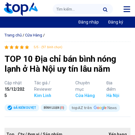
Đăng nhập
Đăng ký
Trang chủ
/
Cửa Hàng
/
5/5 - (97 bình chọn)
TOP 10 Địa chỉ bán bình nóng
lạnh ở Hà Nội uy tín lâu năm
Cập nhật
Tác giả /
Chuyên
Địa
15/12/202
Reviewer
mục
điểm
5
Kim Linh
Cửa Hàng
Hà Nội
topAZ trên
ĐÃ KIỂM DUYỆT
BÌNH LUẬN (
0
)
Top
Cty / Đơn vị / Sản phẩm
Xếp hạng