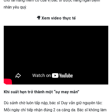
cho tài năng hiếm có của vị bác sĩ được hàng ngàn bệnh
nhân yêu quý.
🎥 Xem video thực tế
Khi suất hẹn trở thành một “sự may mắn”
Dù sảnh chờ luôn tấp nập, bác sĩ Duy vẫn giữ nguyên tắc:
Mỗi ngày chỉ tiếp nhận đúng 2 ca căng da. Bác sĩ không làm