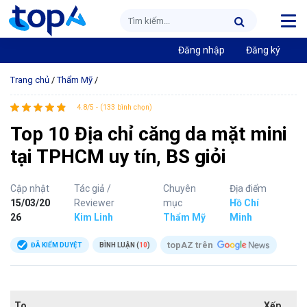
Đăng nhập
Đăng ký
Trang chủ
/
Thẩm Mỹ
/
4.8/5 - (133 bình chọn)
Top 10 Địa chỉ căng da mặt mini
tại TPHCM uy tín, BS giỏi
Cập nhật
Tác giả /
Chuyên
Địa điểm
15/03/20
Reviewer
mục
Hồ Chí
26
Kim Linh
Thẩm Mỹ
Minh
topAZ trên
ĐÃ KIỂM DUYỆT
BÌNH LUẬN (
10
)
To
Xếp