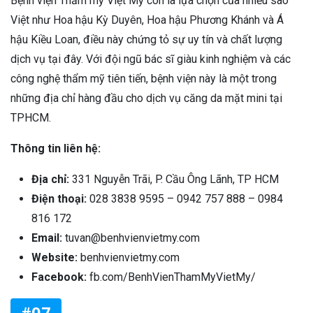
Bệnh viện Thẩm mỹ Việt Mỹ còn là lựa chọn của nhiều sao
Việt như Hoa hậu Kỳ Duyên, Hoa hậu Phương Khánh và Á
hậu Kiều Loan, điều này chứng tỏ sự uy tín và chất lượng
dịch vụ tại đây. Với đội ngũ bác sĩ giàu kinh nghiệm và các
công nghệ thẩm mỹ tiên tiến, bệnh viện này là một trong
những địa chỉ hàng đầu cho dịch vụ căng da mặt mini tại
TPHCM.
Thông tin liên hệ:
Địa chỉ:
331 Nguyễn Trãi, P. Cầu Ông Lãnh, TP HCM
Điện thoại:
028 3838 9595 – 0942 757 888 – 0984
816 172
Email:
tuvan@benhvienvietmy.com
Website:
benhvienvietmy.com
Facebook:
fb.com/BenhVienThamMyVietMy/