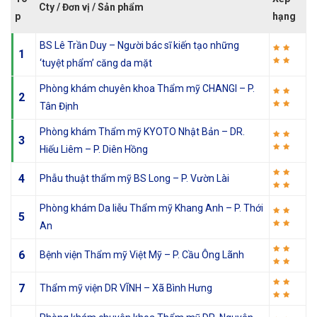
Cty / Đơn vị / Sản phẩm
p
hạng
BS Lê Trần Duy – Người bác sĩ kiến tạo những
1
‘tuyệt phẩm’ căng da mặt
Phòng khám chuyên khoa Thẩm mỹ CHANGI – P.
2
Tân Định
Phòng khám Thẩm mỹ KYOTO Nhật Bản – DR.
3
Hiếu Liêm – P. Diên Hồng
4
Phẫu thuật thẩm mỹ BS Long – P. Vườn Lài
Phòng khám Da liễu Thẩm mỹ Khang Anh – P. Thới
5
An
6
Bệnh viện Thẩm mỹ Việt Mỹ – P. Cầu Ông Lãnh
7
Thẩm mỹ viện DR VĨNH – Xã Bình Hưng