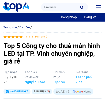
Đăng nhập
Đăng ký
Trang chủ
/
Dịch Vụ
/
5/5 - (1 bình chọn)
Top 5 Công ty cho thuê màn hình
LED tại TP. Vinh chuyên nghiệp,
giá rẻ
Cập nhật
Tác giả /
Chuyên
Địa điểm
06/08/20
Reviewer
mục
Thành phố
26
Nguyễn Thảo
Dịch Vụ
Vinh
topAZ trên
ĐÃ KIỂM DUYỆT
BÌNH LUẬN (
0
)