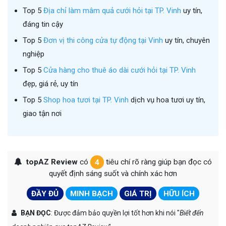
Top 5
Địa chỉ làm mâm quả cưới hỏi tại TP. Vinh
uy tín,
đáng tin cậy
Top 5
Đơn vị thi công cửa tự động tại Vinh
uy tín, chuyên
nghiệp
Top 5
Cửa hàng cho thuê áo dài cưới hỏi tại TP. Vinh
đẹp, giá rẻ, uy tín
Top 5
Shop hoa tươi tại TP. Vinh
dịch vụ hoa tươi uy tín,
giao tận nơi
topAZ Review
có
4
tiêu chí rõ ràng giúp bạn đọc có
quyết định sáng suốt và chính xác hơn
ĐẦY ĐỦ
MINH BẠCH
GIÁ TRỊ
HỮU ÍCH
BẠN ĐỌC
: Được đảm bảo quyền lợi tốt hơn khi nói "
Biết đến