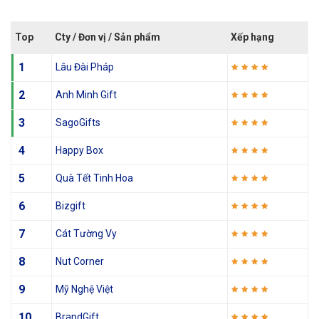
Top
Cty / Đơn vị / Sản phẩm
Xếp hạng
1
Lâu Đài Pháp
2
Anh Minh Gift
3
SagoGifts
4
Happy Box
5
Quà Tết Tinh Hoa
6
Bizgift
7
Cát Tường Vy
8
Nut Corner
9
Mỹ Nghệ Việt
10
BrandGift