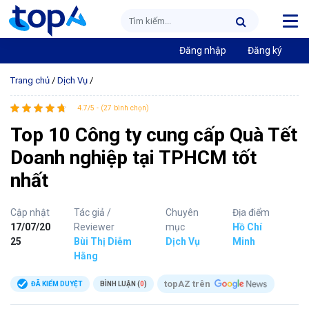
Đăng nhập
Đăng ký
Trang chủ
/
Dịch Vụ
/
4.7/5 - (27 bình chọn)
Top 10 Công ty cung cấp Quà Tết
Doanh nghiệp tại TPHCM tốt
nhất
Cập nhật
Tác giả /
Chuyên
Địa điểm
17/07/20
Reviewer
mục
Hồ Chí
25
Bùi Thị Diễm
Dịch Vụ
Minh
Hằng
topAZ trên
ĐÃ KIỂM DUYỆT
BÌNH LUẬN (
0
)