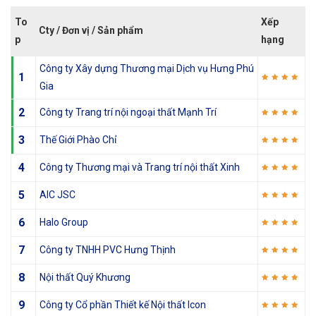
To
Xếp
Cty / Đơn vị / Sản phẩm
p
hạng
Công ty Xây dựng Thương mại Dịch vụ Hưng Phú
1
Gia
2
Công ty Trang trí nội ngoại thất Mạnh Trí
3
Thế Giới Phào Chỉ
4
Công ty Thương mại và Trang trí nội thất Xinh
5
AIC JSC
6
Halo Group
7
Công ty TNHH PVC Hưng Thịnh
8
Nội thất Quý Khương
9
Công ty Cổ phần Thiết kế Nội thất Icon