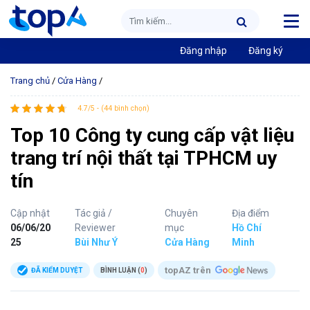
Đăng nhập
Đăng ký
Trang chủ
/
Cửa Hàng
/
4.7/5 - (44 bình chọn)
Top 10 Công ty cung cấp vật liệu
trang trí nội thất tại TPHCM uy
tín
Cập nhật
Tác giả /
Chuyên
Địa điểm
06/06/20
Reviewer
mục
Hồ Chí
25
Bùi Như Ý
Cửa Hàng
Minh
topAZ trên
ĐÃ KIỂM DUYỆT
BÌNH LUẬN (
0
)