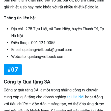
bạn nên tham khảo như set sổ da, bút da; bộ ấm chén; bình
giữ nhiệt; usb hay móc khóa với rất nhiều thiết kế độc lạ.
Thông tin liên hệ:
Địa chỉ: 278 Tựu Liệt, xã Tam Hiệp, huyện Thanh Trì, Tp
Hà Nội
Điện thoại: 091 121 0055
Email: quatangvietbook@gmail.com
Website: quatangvietbook.com
#07
Công ty Quà tặng 3A
Công ty quà tặng 3A là một trong những công ty chuyên
cung cấp quà tặng cho doanh nghiệp
tại Hà Nội
hoạt động
với tiêu chí Rẻ – độc đáo – sáng tạo, có thể đáp ứng được
mọi yêu cầu từ khách hàng. Các mẫu mã sản phẩm tại đây