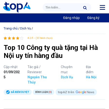
Đăng nhập
Đăng ký
Trang chủ
/
Dịch Vụ
/
4.2/5 - (30 bình chọn)
Top 10 Công ty quà tặng tại Hà
Nội uy tín hàng đầu
Cập nhật
Tác giả /
Chuyên
Địa
01/09/202
Reviewer
mục
điểm
5
Nguyễn Thu
Dịch Vụ
Hà Nội
Thủy
topAZ trên
ĐÃ KIỂM DUYỆT
BÌNH LUẬN (
0
)