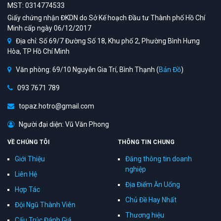
MST: 0314774533
Giấy chứng nhận ĐKDN do Sở Kế hoạch Đầu tư Thành phố Hồ Chí
Minh cấp ngày 06/12/2017
Địa chỉ: Số 69/7 Đường Số 18, Khu phố 2, Phường Bình Hưng
Hòa, TP Hồ Chí Minh
Văn phòng: 69/10 Nguyễn Gia Trí, Bình Thạnh (
Bản Đồ
)
093 7671 789
topaz.hotro@gmail.com
Người đại diện: Vũ Văn Phong
VỀ CHÚNG TÔI
THÔNG TIN CHUNG
Giới Thiệu
Đăng thông tin doanh
nghiệp
Liên Hệ
Địa Điểm Ăn Uống
Hợp Tác
Chủ Đề Hay Nhất
Đội Ngũ Thành Viên
Thương hiệu
Cấu Trúc Đánh Giá