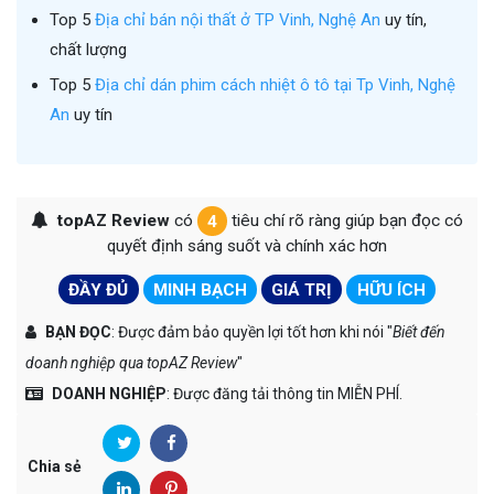
Top 5
Địa chỉ bán nội thất ở TP Vinh, Nghệ An
uy tín,
chất lượng
Top 5
Địa chỉ dán phim cách nhiệt ô tô tại Tp Vinh, Nghệ
An
uy tín
topAZ Review
có
4
tiêu chí rõ ràng giúp bạn đọc có
quyết định sáng suốt và chính xác hơn
ĐẦY ĐỦ
MINH BẠCH
GIÁ TRỊ
HỮU ÍCH
BẠN ĐỌC
: Được đảm bảo quyền lợi tốt hơn khi nói "
Biết đến
doanh nghiệp qua topAZ Review
"
DOANH NGHIỆP
: Được đăng tải thông tin MIỄN PHÍ.
Chia sẻ