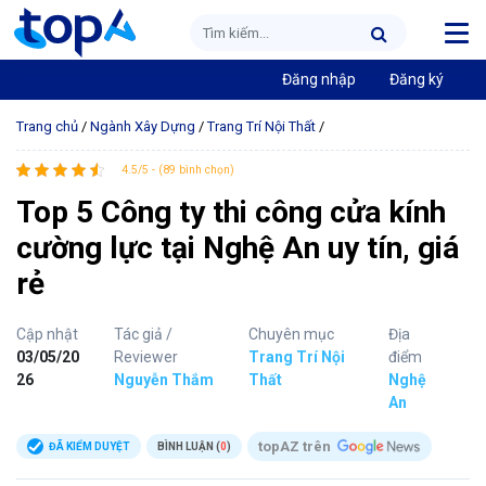
Đăng nhập
Đăng ký
Trang chủ
/
Ngành Xây Dựng
/
Trang Trí Nội Thất
/
4.5/5 - (89 bình chọn)
Top 5 Công ty thi công cửa kính
cường lực tại Nghệ An uy tín, giá
rẻ
Cập nhật
Tác giả /
Chuyên mục
Địa
03/05/20
Reviewer
Trang Trí Nội
điểm
26
Nguyễn Thắm
Thất
Nghệ
An
topAZ trên
ĐÃ KIỂM DUYỆT
BÌNH LUẬN (
0
)