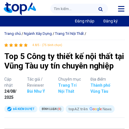
Đăng nhập
Đăng ký
Trang chủ
/
Ngành Xây Dựng
/
Trang Trí Nội Thất
/
4.8/5 - (75 bình chọn)
Top 5 Công ty thiết kế nội thất tại
Vũng Tàu uy tín chuyên nghiệp
Cập
Tác giả /
Chuyên mục
Địa điểm
nhật
Reviewer
Trang Trí
Thành phố
24/08/
Bùi Như Ý
Nội Thất
Vũng Tàu
2025
topAZ trên
ĐÃ KIỂM DUYỆT
BÌNH LUẬN (
0
)