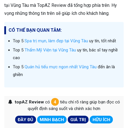
tại Vũng Tàu mà TopAZ Review đã tổng hợp phía trên. Hy
vọng những thông tin trên sẽ giúp ích cho khách hàng.
CÓ THỂ BẠN QUAN TÂM:
Top 5
Spa trị mụn, làm đẹp tại Vũng Tàu
uy tín, tốt nhất
Top 5
Thẩm Mỹ Viện tại Vũng Tàu
uy tín, bác sĩ tay nghề
cao
Top 5
Quán hủ tiếu mực ngon nhất Vũng Tàu
đến ăn là
ghiền
topAZ Review
có
4
tiêu chí rõ ràng giúp bạn đọc có
quyết định sáng suốt và chính xác hơn
ĐẦY ĐỦ
MINH BẠCH
GIÁ TRỊ
HỮU ÍCH