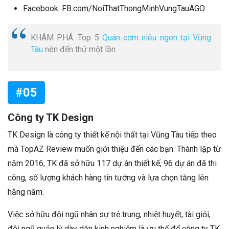
Facebook: FB.com/NoiThatThongMinhVungTauAGO
KHÁM PHÁ: Top 5
Quán cơm niêu ngon tại Vũng
Tàu
nên đến thử một lần
#05
Công ty TK Design
TK Design là công ty thiết kế nội thất tại Vũng Tàu tiếp theo
mà TopAZ Review muốn giới thiệu đến các bạn. Thành lập từ
năm 2016, TK đã sở hữu 117 dự án thiết kế, 96 dự án đã thi
công, số lượng khách hàng tin tưởng và lựa chọn tăng lên
hằng năm.
Việc sở hữu đội ngũ nhân sự trẻ trung, nhiệt huyết, tài giỏi,
đội ngũ quản lý dày dặn kinh nghiệm là ưu thế để công ty TK