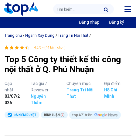
Đăng nhập
Đăng ký
Trang chủ
/
Ngành Xây Dựng
/
Trang Trí Nội Thất
/
4.5/5 - (44 bình chọn)
Top 5 Công ty thiết kế thi công
nội thất ở Q. Phú Nhuận
Cập
Tác giả /
Chuyên mục
Địa điểm
nhật
Reviewer
Trang Trí Nội
Hồ Chí
03/07/2
Nguyễn
Thất
Minh
026
Thắm
topAZ trên
ĐÃ KIỂM DUYỆT
BÌNH LUẬN (
0
)