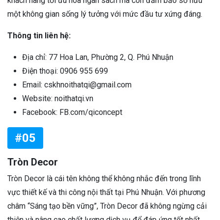
khách hàng tối ưu hóa ngân sách mà còn đảm bảo sở hữu
một không gian sống lý tưởng với mức đầu tư xứng đáng.
Thông tin liên hệ:
Địa chỉ: 77 Hoa Lan, Phường 2, Q. Phú Nhuận
Điện thoại: 0906 955 699
Email: cskhnoithatqi@gmail.com
Website: noithatqi.vn
Facebook: FB.com/qiconcept
#05
Tròn Decor
Tròn Decor là cái tên không thể không nhắc đến trong lĩnh
vực thiết kế và thi công nội thất tại Phú Nhuận. Với phương
châm “Sáng tạo bền vững”, Tròn Decor đã không ngừng cải
thiện và nâng cao chất lượng dịch vụ để đáp ứng tốt nhất