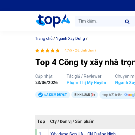
Trang chủ
/
Ngành Xây Dựng
/
4.7/5 - (52 bình chọn)
Top 4 Công ty xây nhà trọn
Cập nhật
Tác giả / Reviewer
Chuyên m
23/06/2026
Phạm Thị Mỹ Huyền
Ngành Xâ
topAZ trên
ĐÃ KIỂM DUYỆT
BÌNH LUẬN (
0
)
Top
Cty / Đơn vị / Sản phẩm
1
Xây dựng Sơn Hà – CN Quảng Ninh