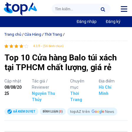
Đăng nhập
Đăng ký
Trang chủ
/
Cửa Hàng
/
Thời Trang
/
4.2/5 - (56 bình chọn)
Top 10 Cửa hàng Balo túi xách
tại TPHCM chất lượng, giá rẻ
Cập nhật
Tác giả /
Chuyên
Địa điểm
08/08/20
Reviewer
mục
Hồ Chí
25
Nguyễn Thu
Thời
Minh
Thủy
Trang
topAZ trên
ĐÃ KIỂM DUYỆT
BÌNH LUẬN (
0
)