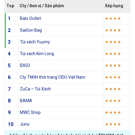
Top
Cty / Đơn vị / Sản phẩm
Xếp hạng
1
Balo Outlet
2
SaiGon Bag
3
Túi xách Yuumy
4
Túi xách Kim Long
5
IDIGO
6
Cty TNHH thời trang CIDU Việt Nam
7
ZuCa – Túi Xách
8
BAMA
9
MWC Shop
10
Juno