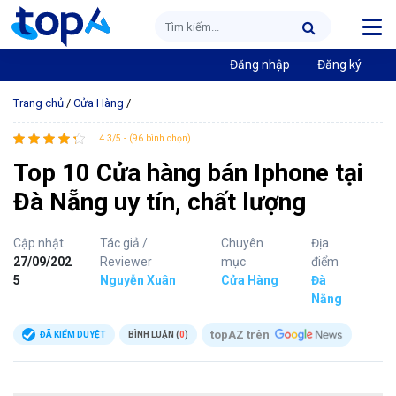
Đăng nhập
Đăng ký
Trang chủ
/
Cửa Hàng
/
4.3/5 - (96 bình chọn)
Top 10 Cửa hàng bán Iphone tại
Đà Nẵng uy tín, chất lượng
Cập nhật
Tác giả /
Chuyên
Địa
27/09/202
Reviewer
mục
điểm
5
Nguyễn Xuân
Cửa Hàng
Đà
Nẵng
topAZ trên
ĐÃ KIỂM DUYỆT
BÌNH LUẬN (
0
)