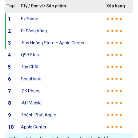
Top
Cty / Đơn vị / Sản phẩm
Xếp hạng
1
ExPhone
2
Di Động Vàng
3
Huy Hoàng Store – Apple Center
4
Q99 Store
5
Táo Chất
6
ShopDunk
7
DK Phone
8
AH Mobile
9
Thành Phát Apple
10
Apple Center