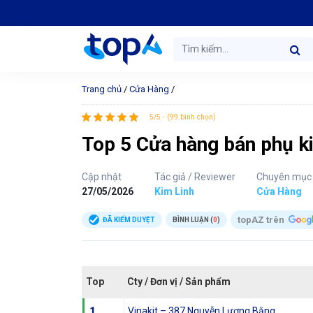
Trang chủ
/
Cửa Hàng
/
5/5 - (99 bình chọn)
Top 5 Cửa hàng bán phụ ki
Cập nhật
Tác giả / Reviewer
Chuyên mục
27/05/2026
Kim Linh
Cửa Hàng
topAZ trên
ĐÃ KIỂM DUYỆT
BÌNH LUẬN (
0
)
Top
Cty / Đơn vị / Sản phẩm
1
Vinakit – 387 Nguyễn Lương Bằng