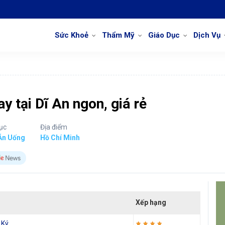
Sức Khoẻ
Thẩm Mỹ
Giáo Dục
Dịch Vụ
y tại Dĩ An ngon, giá rẻ
ục
Địa điểm
Ăn Uống
Hồ Chí Minh
Xếp hạng
 Ký