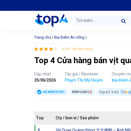
Trang chủ
/
Địa Điểm Ăn Uống
/
4.3/5 - (40 bình chọn)
Top 4 Cửa hàng bán vịt qua
Cập nhật
Tác giả / Reviewer
Chuyên m
25/06/2026
Phạm Thị Mỹ Huyền
Địa Điểm 
topAZ trên
ĐÃ KIỂM DUYỆT
BÌNH LUẬN (
0
)
Top
Cty / Đơn vị / Sản phẩm
1
Vịt Quay Quảng Đông 北京烤鸭 – Anh Mỹ