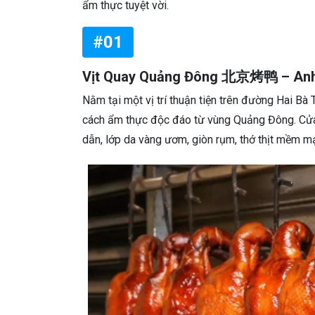
ẩm thực tuyệt vời.
#01
Vịt Quay Quảng Đông 北京烤鸭 – Anh
Nằm tại một vị trí thuận tiện trên đường Hai Bà
cách ẩm thực độc đáo từ vùng Quảng Đông. Cửa 
dẫn, lớp da vàng ươm, giòn rụm, thớ thịt mềm mạ