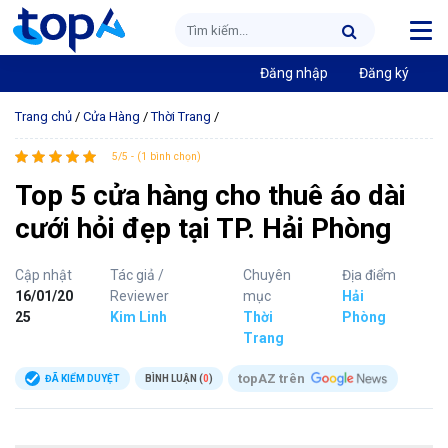
Đăng nhập
Đăng ký
Trang chủ
/
Cửa Hàng
/
Thời Trang
/
5/5 - (1 bình chọn)
Top 5 cửa hàng cho thuê áo dài
cưới hỏi đẹp tại TP. Hải Phòng
Cập nhật
Tác giả /
Chuyên
Địa điểm
16/01/20
Reviewer
mục
Hải
25
Kim Linh
Thời
Phòng
Trang
topAZ trên
ĐÃ KIỂM DUYỆT
BÌNH LUẬN (
0
)