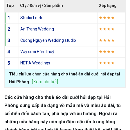
Top
Cty / Đơn vị / Sản phẩm
Xếp hạng
1
Studio Leetu
2
An Trang Wedding
3
Cuong Nguyen Wedding studio
4
Váy cưới Hàn Thuỷ
5
NET.A Weddings
Tiêu chí lựa chọn cửa hàng cho thuê áo dài cưới hỏi đẹp tại
[Xem chi tiết]
Hải Phòng
Các cửa hàng cho thuê áo dài cưới hỏi đẹp tại Hải
Phòng cung cấp đa đạng về mẫu mã và màu áo dài, từ
cổ điển đến cách tân, phù hợp với xu hướng. Ngoài ra
những cửa hàng này còn ghi đậm dấu ấn trong lòng
khách hàng bởi sự tinh tế trong từng thiết kế, chất liệu