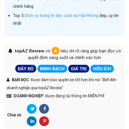
chính hãng
Top 5
Dịch vụ trang trí tiệc cưới tại Hải Phòng
đẹp, uy tín
nhất
topAZ Review
có
4
tiêu chí rõ ràng giúp bạn đọc có
quyết định sáng suốt và chính xác hơn
ĐẦY ĐỦ
MINH BẠCH
GIÁ TRỊ
HỮU ÍCH
BẠN ĐỌC
: Được đảm bảo quyền lợi tốt hơn khi nói "
Biết đến
doanh nghiệp qua topAZ Review
"
DOANH NGHIỆP
: Được đăng tải thông tin MIỄN PHÍ.
Chia sẻ