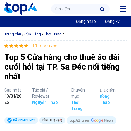
Đăng nhập
Đăng ký
Trang chủ
/
Cửa Hàng
/
Thời Trang
/
5/5 - (1 bình chọn)
Top 5 Cửa hàng cho thuê áo dài
cưới hỏi tại TP. Sa Đéc nổi tiếng
nhất
Cập nhật
Tác giả /
Chuyên
Địa điểm
13/01/20
Reviewer
mục
Đồng
25
Nguyễn Thảo
Thời
Tháp
Trang
topAZ trên
ĐÃ KIỂM DUYỆT
BÌNH LUẬN (
0
)