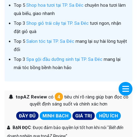
Top 5
Shop hoa tươi tại TP. Sa Đéc
chuyên hoa tươi làm
quà biếu, giao nhanh
Top 3
Shop giỏ trái cây tại TP. Sa Đéc
tươi ngon, nhận
đặt giỏ quà
Top 5
Salon tóc tại TP. Sa Đéc
mang lại sự hài lòng tuyệt
đối
Top 3
Spa gội đầu dưỡng sinh tại TP. Sa Đéc
mang lại
mái tóc bồng bềnh hoàn hảo
topAZ Review
có
4
tiêu chí rõ ràng giúp bạn đọc có
quyết định sáng suốt và chính xác hơn
ĐẦY ĐỦ
MINH BẠCH
GIÁ TRỊ
HỮU ÍCH
BẠN ĐỌC
: Được đảm bảo quyền lợi tốt hơn khi nói "
Biết đến
doanh nghiệp qua topAZ Review
"