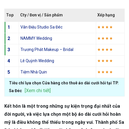
Top
Cty / Đơn vị / Sản phẩm
Xếp hạng
1
Vân Điệu Studio Sa Đéc
2
NAMMY Wedding
3
Trương Phát Makeup – Bridal
4
Lê Quỳnh Wedding
5
Tiệm Nhà Quin
Tiêu chí lựa chọn Cửa hàng cho thuê áo dài cưới hỏi tại TP.
[Xem chi tiết]
Sa Đéc
Kết hôn là một trong những sự kiện trọng đại nhất của
đời người, và việc lựa chọn một bộ áo dài cưới hỏi hoàn
mỹ là điều không thể thiếu trong ngày vui. Thành phố Sa