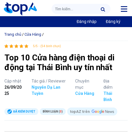
Đăng nhập
Đăng ký
Trang chủ
/
Cửa Hàng
/
5/5 - (54 bình chọn)
Top 10 Cửa hàng điện thoại di
động tại Thái Bình uy tín nhất
Cập nhật
Tác giả / Reviewer
Chuyên
Địa
26/09/20
Nguyễn Dạ Lan
mục
điểm
25
Tuyền
Cửa Hàng
Thái
Bình
topAZ trên
ĐÃ KIỂM DUYỆT
BÌNH LUẬN (
0
)