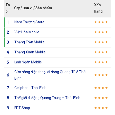
To
Xếp
Cty / Đơn vị / Sản phẩm
p
hạng
1
Nam Trường Store
2
Việt Hòa Moblie
3
Thắng Trần Moblie
4
Thắng Xuân Moblie
5
Lĩnh Ngân Moblie
Cửa hàng điện thoại di động Quang Tú ở Thái
6
Bình
7
Cellphone Thái Bình
8
Thế giới di động Quang Trung – Thái Bình
9
FPT Shop