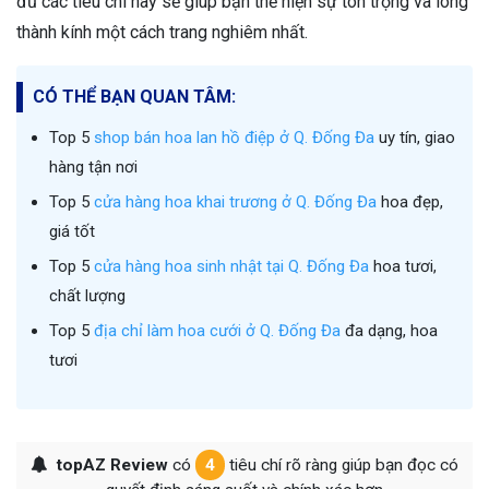
đa dạng về mẫu mã và mức giá, cùng với đội ngũ nhân viên
tư vấn chuyên nghiệp. Việc lựa chọn một shop hoa đáp ứng
đủ các tiêu chí này sẽ giúp bạn thể hiện sự tôn trọng và lòng
thành kính một cách trang nghiêm nhất.
CÓ THỂ BẠN QUAN TÂM:
Top 5
shop bán hoa lan hồ điệp ở Q. Đống Đa
uy tín, giao
hàng tận nơi
Top 5
cửa hàng hoa khai trương ở Q. Đống Đa
hoa đẹp,
giá tốt
Top 5
cửa hàng hoa sinh nhật tại Q. Đống Đa
hoa tươi,
chất lượng
Top 5
địa chỉ làm hoa cưới ở Q. Đống Đa
đa dạng, hoa
tươi