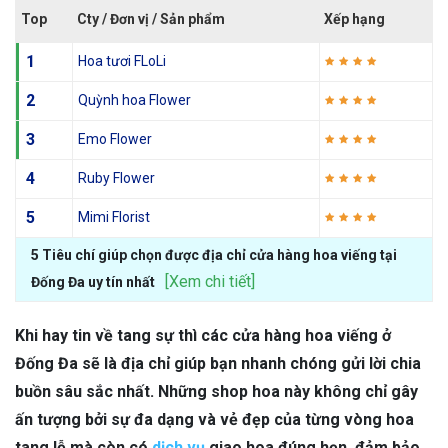
Top
Cty / Đơn vị / Sản phẩm
Xếp hạng
1
Hoa tươi FLoLi
2
Quỳnh hoa Flower
3
Emo Flower
4
Ruby Flower
5
Mimi Florist
5 Tiêu chí giúp chọn được địa chỉ cửa hàng hoa viếng tại
[Xem chi tiết]
Đống Đa uy tín nhất
Khi hay tin về tang sự thì các cửa hàng hoa viếng ở
Đống Đa sẽ là địa chỉ giúp bạn nhanh chóng gửi lời chia
buồn sâu sắc nhất. Những shop hoa này không chỉ gây
ấn tượng bởi sự đa dạng và vẻ đẹp của từng vòng hoa
tang lễ mà còn có
dịch vụ
giao hoa đúng hẹn, đảm bảo