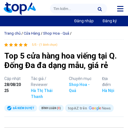
Đăng nhập
Đăng ký
Trang chủ
/
Cửa Hàng
/
Shop Hoa - Quả
/
5/5 - (1 bình chọn)
Top 5 cửa hàng hoa viếng tại Q.
Đống Đa đa dạng mẫu, giá rẻ
Cập nhật
Tác giả /
Chuyên mục
Địa
28/08/20
Reviewer
Shop Hoa -
điểm
25
Hà Thị Thái
Quả
Hà Nội
Thanh
topAZ trên
ĐÃ KIỂM DUYỆT
BÌNH LUẬN (
0
)