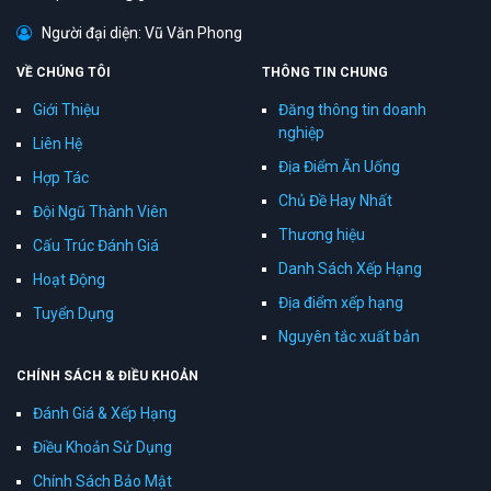
093 7671 789
topaz.hotro@gmail.com
Người đại diện: Vũ Văn Phong
VỀ CHÚNG TÔI
THÔNG TIN CHUNG
Giới Thiệu
Đăng thông tin doanh
nghiệp
Liên Hệ
Địa Điểm Ăn Uống
Hợp Tác
Chủ Đề Hay Nhất
Đội Ngũ Thành Viên
Thương hiệu
Cấu Trúc Đánh Giá
Danh Sách Xếp Hạng
Hoạt Động
Địa điểm xếp hạng
Tuyển Dụng
Nguyên tắc xuất bản
CHÍNH SÁCH & ĐIỀU KHOẢN