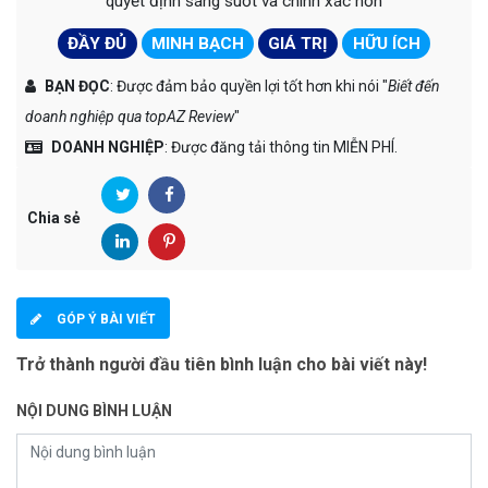
topAZ Review
có
4
tiêu chí rõ ràng giúp bạn đọc có
quyết định sáng suốt và chính xác hơn
ĐẦY ĐỦ
MINH BẠCH
GIÁ TRỊ
HỮU ÍCH
BẠN ĐỌC
: Được đảm bảo quyền lợi tốt hơn khi nói "
Biết đến
doanh nghiệp qua topAZ Review
"
DOANH NGHIỆP
: Được đăng tải thông tin MIỄN PHÍ.
Chia sẻ
GÓP Ý BÀI VIẾT
Trở thành người đầu tiên bình luận cho bài viết này!