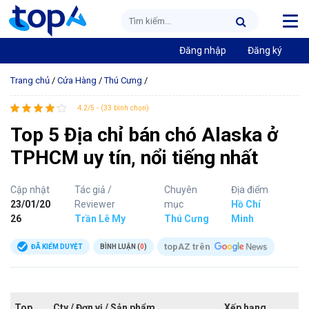
Đăng nhập
Đăng ký
Trang chủ
/
Cửa Hàng
/
Thú Cưng
/
4.2/5 - (33 bình chọn)
Top 5 Địa chỉ bán chó Alaska ở
TPHCM uy tín, nổi tiếng nhất
Cập nhật
Tác giả /
Chuyên
Địa điểm
23/01/20
Reviewer
mục
Hồ Chí
26
Trần Lê My
Thú Cưng
Minh
topAZ trên
ĐÃ KIỂM DUYỆT
BÌNH LUẬN (
0
)
Top
Cty / Đơn vị / Sản phẩm
Xếp hạng