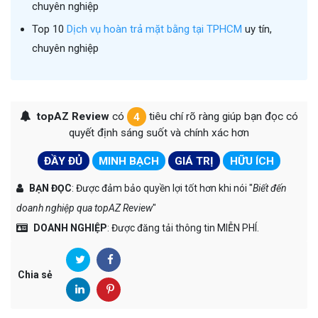
chuyên nghiệp
Top 10
Dịch vụ hoàn trả mặt bằng tại TPHCM
uy tín,
chuyên nghiệp
topAZ Review
có
4
tiêu chí rõ ràng giúp bạn đọc có
quyết định sáng suốt và chính xác hơn
ĐẦY ĐỦ
MINH BẠCH
GIÁ TRỊ
HỮU ÍCH
BẠN ĐỌC
: Được đảm bảo quyền lợi tốt hơn khi nói "
Biết đến
doanh nghiệp qua topAZ Review
"
DOANH NGHIỆP
: Được đăng tải thông tin MIỄN PHÍ.
Chia sẻ