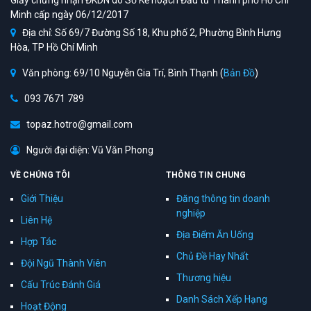
Giấy chứng nhận ĐKDN do Sở Kế hoạch Đầu tư Thành phố Hồ Chí
Minh cấp ngày 06/12/2017
Địa chỉ: Số 69/7 Đường Số 18, Khu phố 2, Phường Bình Hưng
Hòa, TP Hồ Chí Minh
Văn phòng: 69/10 Nguyễn Gia Trí, Bình Thạnh (
Bản Đồ
)
093 7671 789
topaz.hotro@gmail.com
Người đại diện: Vũ Văn Phong
VỀ CHÚNG TÔI
THÔNG TIN CHUNG
Giới Thiệu
Đăng thông tin doanh
nghiệp
Liên Hệ
Địa Điểm Ăn Uống
Hợp Tác
Chủ Đề Hay Nhất
Đội Ngũ Thành Viên
Thương hiệu
Cấu Trúc Đánh Giá
Danh Sách Xếp Hạng
Hoạt Động