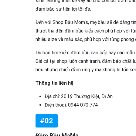
sinh. Những thiết kế váy áo cho con bú, đầm bầu 
đảm bảo sự tiện lợi tối đa.
Đến với Shop Bầu Mom’s, mẹ bầu sẽ dễ dàng tìm 
thướt tha đến đầm bầu kiểu cách phù hợp với từ
nhiều size và màu sắc, phù hợp với từng phong 
Dù bạn tìm kiếm đầm bầu cao cấp hay các mẫu 
Giá cả tại shop luôn cạnh tranh, đảm bảo chất l
hữu những chiếc đầm ưng ý mà không lo tốn ké
Thông tin liên hệ
Địa chỉ: 20 Lý Thường Kiệt, Dĩ An.
Điện thoại: 0944 070 774
#02
Đầm Bầu MaMa