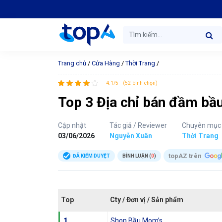
Trang chủ
/
Cửa Hàng
/
Thời Trang
/
4.1/5 - (52 bình chọn)
Top 3 Địa chỉ bán đầm bầu 
Cập nhật
Tác giả / Reviewer
Chuyên mục
03/06/2026
Nguyễn Xuân
Thời Trang
topAZ trên
ĐÃ KIỂM DUYỆT
BÌNH LUẬN (
0
)
Top
Cty / Đơn vị / Sản phẩm
1
Shop Bầu Mom’s