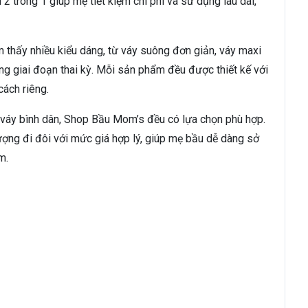
2 trong 1 giúp mẹ tiết kiệm chi phí và sử dụng lâu dài,
thấy nhiều kiểu dáng, từ váy suông đơn giản, váy maxi
ng giai đoạn thai kỳ. Mỗi sản phẩm đều được thiết kế với
cách riêng.
váy bình dân, Shop Bầu Mom’s đều có lựa chọn phù hợp.
ượng đi đôi với mức giá hợp lý, giúp mẹ bầu dễ dàng sở
m.