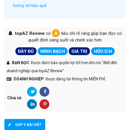
lượng và hiệu quả
topAZ Review
có
4
tiêu chí rõ ràng giúp bạn đọc có
quyết định sáng suốt và chính xác hơn
ĐẦY ĐỦ
MINH BẠCH
GIÁ TRỊ
HỮU ÍCH
BẠN ĐỌC
: Được đảm bảo quyền lợi tốt hơn khi nói "
Biết đến
doanh nghiệp qua topAZ Review
"
DOANH NGHIỆP
: Được đăng tải thông tin MIỄN PHÍ.
Chia sẻ
GÓP Ý BÀI VIẾT