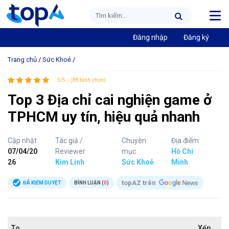
Đăng nhập
Đăng ký
Trang chủ
/
Sức Khoẻ
/
5/5 - (88 bình chọn)
Top 3 Địa chỉ cai nghiện game ở
TPHCM uy tín, hiệu quả nhanh
Cập nhật
Tác giả /
Chuyên
Địa điểm
07/04/20
Reviewer
mục
Hồ Chí
26
Kim Linh
Sức Khoẻ
Minh
topAZ trên
ĐÃ KIỂM DUYỆT
BÌNH LUẬN (
0
)
To
Xếp