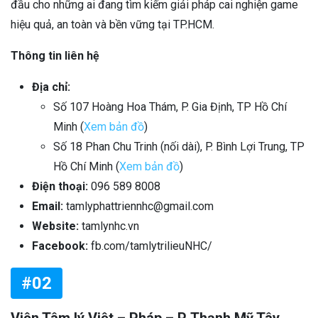
đầu cho những ai đang tìm kiếm giải pháp cai nghiện game
hiệu quả, an toàn và bền vững tại TP.HCM.
Thông tin liên hệ
Địa chỉ:
Số 107 Hoàng Hoa Thám, P. Gia Định, TP Hồ Chí
Minh (
Xem bản đồ
)
Số 18 Phan Chu Trinh (nối dài), P. Bình Lợi Trung, TP
Hồ Chí Minh (
Xem bản đồ
)
Điện thoại:
096 589 8008
Email:
tamlyphattriennhc@gmail.com
Website:
tamlynhc.vn
Facebook:
fb.com/tamlytrilieuNHC/
#02
Viện Tâm lý Việt – Pháp – P. Thạnh Mỹ Tây