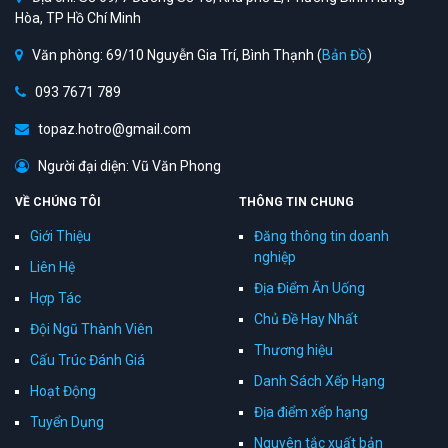
Hòa, TP Hồ Chí Minh
Văn phòng: 69/10 Nguyễn Gia Trí, Bình Thạnh (
Bản Đồ
)
093 7671 789
topaz.hotro@gmail.com
Người đại diện: Vũ Văn Phong
VỀ CHÚNG TÔI
THÔNG TIN CHUNG
Giới Thiệu
Đăng thông tin doanh
nghiệp
Liên Hệ
Địa Điểm Ăn Uống
Hợp Tác
Chủ Đề Hay Nhất
Đội Ngũ Thành Viên
Thương hiệu
Cấu Trúc Đánh Giá
Danh Sách Xếp Hạng
Hoạt Động
Địa điểm xếp hạng
Tuyển Dụng
Nguyên tắc xuất bản