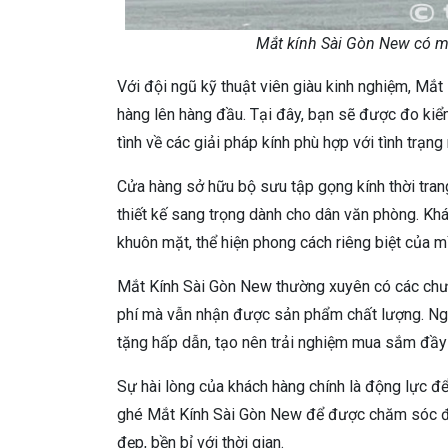
Mắt kính Sài Gòn New có mẫ
Với đội ngũ kỹ thuật viên giàu kinh nghiệm, Mắt
hàng lên hàng đầu. Tại đây, bạn sẽ được đo kiểm
tình về các giải pháp kính phù hợp với tình trạn
Cửa hàng sở hữu bộ sưu tập gọng kính thời tran
thiết kế sang trọng dành cho dân văn phòng. Kh
khuôn mặt, thể hiện phong cách riêng biệt của m
Mắt Kính Sài Gòn New thường xuyên có các chươn
phí mà vẫn nhận được sản phẩm chất lượng. Ngo
tặng hấp dẫn, tạo nên trải nghiệm mua sắm đầy
Sự hài lòng của khách hàng chính là động lực đ
ghé Mắt Kính Sài Gòn New để được chăm sóc đô
đẹp, bền bỉ với thời gian.