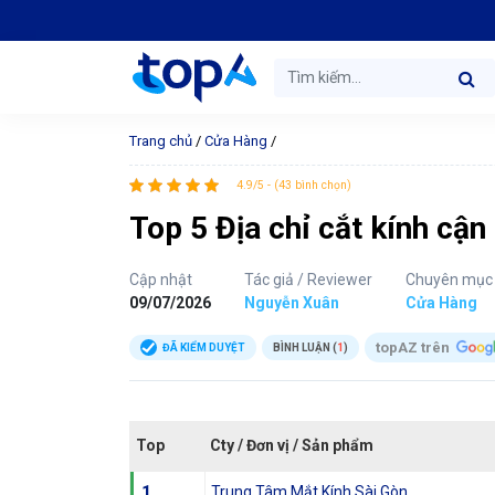
Trang chủ
/
Cửa Hàng
/
4.9/5 - (43 bình chọn)
Top 5 Địa chỉ cắt kính cận
Cập nhật
Tác giả / Reviewer
Chuyên mục
09/07/2026
Nguyễn Xuân
Cửa Hàng
topAZ trên
ĐÃ KIỂM DUYỆT
BÌNH LUẬN (
1
)
Top
Cty / Đơn vị / Sản phẩm
1
Trung Tâm Mắt Kính Sài Gòn