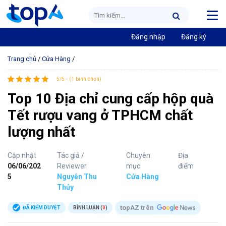
Đăng nhập
Đăng ký
Trang chủ
/
Cửa Hàng
/
5/5 - (1 bình chọn)
Top 10 Địa chỉ cung cấp hộp quà
Tết rượu vang ở TPHCM chất
lượng nhất
Cập nhật
Tác giả /
Chuyên
Địa
06/06/202
Reviewer
mục
điểm
5
Nguyễn Thu
Cửa Hàng
Thủy
topAZ trên
ĐÃ KIỂM DUYỆT
BÌNH LUẬN (
0
)