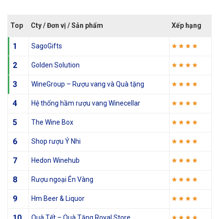
Top
Cty / Đơn vị / Sản phẩm
Xếp hạng
1
SagoGifts
2
Golden Solution
3
WineGroup – Rượu vang và Quà tặng
4
Hệ thống hầm rượu vang Winecellar
5
The Wine Box
6
Shop rượu Ý Nhi
7
Hedon Winehub
8
Rượu ngoại Én Vàng
9
Hm Beer & Liquor
10
Quà Tết – Quà Tặng Royal Store