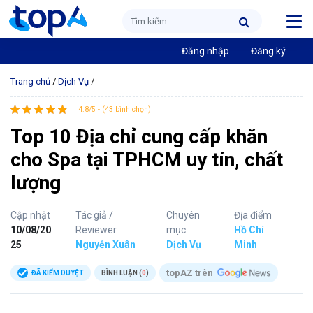
Đăng nhập
Đăng ký
Trang chủ
/
Dịch Vụ
/
4.8/5 - (43 bình chọn)
Top 10 Địa chỉ cung cấp khăn
cho Spa tại TPHCM uy tín, chất
lượng
Cập nhật
Tác giả /
Chuyên
Địa điểm
10/08/20
Reviewer
mục
Hồ Chí
25
Nguyễn Xuân
Dịch Vụ
Minh
topAZ trên
ĐÃ KIỂM DUYỆT
BÌNH LUẬN (
0
)