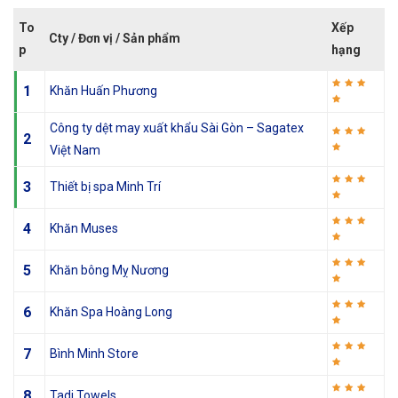
To
Xếp
Cty / Đơn vị / Sản phẩm
p
hạng
1
Khăn Huấn Phương
Công ty dệt may xuất khẩu Sài Gòn – Sagatex
2
Việt Nam
3
Thiết bị spa Minh Trí
4
Khăn Muses
5
Khăn bông Mỵ Nương
6
Khăn Spa Hoàng Long
7
Bình Minh Store
8
Tadi Towels