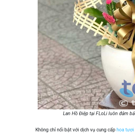
Lan Hồ Điệp tại FLoLi luôn đảm bả
Không chỉ nổi bật với dịch vụ cung cấp
hoa tươi