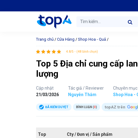
Trang chủ
/
Cửa Hàng
/
Shop Hoa - Quả
/
4.8/5 - (48 bình chọn)
Top 5 Địa chỉ cung cấp lan 
lượng
Cập nhật
Tác giả / Reviewer
Chuyên mục
21/03/2026
Nguyễn Thắm
Shop Hoa - 
topAZ trên
ĐÃ KIỂM DUYỆT
BÌNH LUẬN (
0
)
Top
Cty / Đơn vị / Sản phẩm