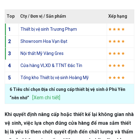
Top
Cty / Đơn vị / Sản phẩm
Xếp hạng
1
Thiết bị vệ sinh Trương Phạm
2
Showroom Hoa Vạn Đạt
3
Nội thất Mỹ Vàng Gres
4
Cửa hàng VLXD & TTNT Đắc Tín
5
Tổng kho Thiết bị vệ sinh Hoàng Mỹ
6 Tiêu chí chọn Địa chỉ cung cấp thiết bị vệ sinh ở Phú Yên
[Xem chi tiết]
“nên nhớ”
Khi quyết định nâng cấp hoặc thiết kế lại không gian nhà
vệ sinh, việc lựa chọn đúng cửa hàng để mua sắm thiết
bị là yếu tố then chốt quyết định đến chất lượng và thẩm