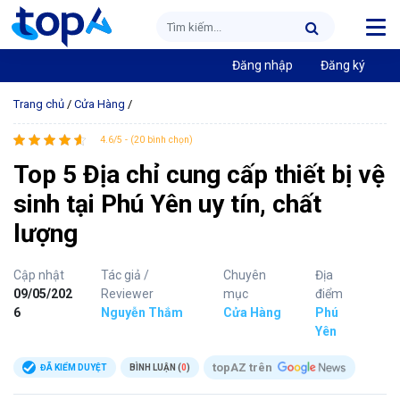
Đăng nhập
Đăng ký
Trang chủ
/
Cửa Hàng
/
4.6/5 - (20 bình chọn)
Top 5 Địa chỉ cung cấp thiết bị vệ
sinh tại Phú Yên uy tín, chất
lượng
Cập nhật
Tác giả /
Chuyên
Địa
09/05/202
Reviewer
mục
điểm
6
Nguyễn Thắm
Cửa Hàng
Phú
Yên
topAZ trên
ĐÃ KIỂM DUYỆT
BÌNH LUẬN (
0
)