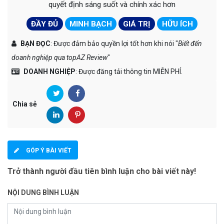
quyết định sáng suốt và chính xác hơn
ĐẦY ĐỦ
MINH BẠCH
GIÁ TRỊ
HỮU ÍCH
BẠN ĐỌC
: Được đảm bảo quyền lợi tốt hơn khi nói "
Biết đến
doanh nghiệp qua topAZ Review
"
DOANH NGHIỆP
: Được đăng tải thông tin MIỄN PHÍ.
Chia sẻ
GÓP Ý BÀI VIẾT
Trở thành người đầu tiên bình luận cho bài viết này!
NỘI DUNG BÌNH LUẬN