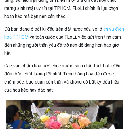
tặng. Và nếu bạn đang tìm kiếm một địa chỉ đặt hoa chúc
mừng sinh nhật uy tín tại TPHCM, FLoLi chính là lựa chọn
hoàn hảo mà bạn nên cân nhắc.
Dù bạn đang ở bất kì đâu trên đất nước này, với d
ịch vụ điện
hoa TPHCM
và toàn quốc của FLoLi, việc gửi trọn tình cảm
đến những người thân yêu đã trở nên dễ dàng hơn bao giờ
hết.
Các sản phẩm hoa tươi chúc mừng sinh nhật tại FLoLi đều
đảm bảo chất lượng tốt nhất. Từng bông hoa đều được
chăm sóc, bảo quản cẩn thận và không có bất kỳ dấu hiệu
của hoa héo hay dập nát.