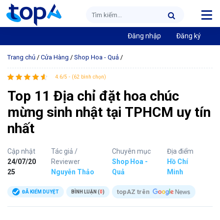
Đăng nhập
Đăng ký
Trang chủ
/
Cửa Hàng
/
Shop Hoa - Quả
/
4.6/5 - (62 bình chọn)
Top 11 Địa chỉ đặt hoa chúc
mừng sinh nhật tại TPHCM uy tín
nhất
Cập nhật
Tác giả /
Chuyên mục
Địa điểm
24/07/20
Reviewer
Shop Hoa -
Hồ Chí
25
Nguyễn Thảo
Quả
Minh
topAZ trên
ĐÃ KIỂM DUYỆT
BÌNH LUẬN (
0
)