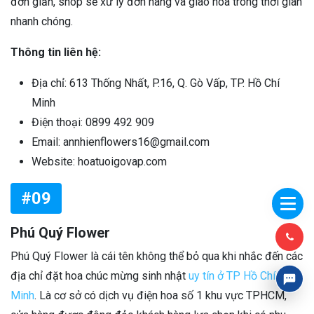
đơn giản, shop sẽ xử lý đơn hàng và giao hoa trong thời gian
nhanh chóng.
Thông tin liên hệ:
Địa chỉ: 613 Thống Nhất, P.16, Q. Gò Vấp, TP. Hồ Chí
Minh
Điện thoại: 0899 492 909
Email: annhienflowers16@gmail.com
Website: hoatuoigovap.com
#09
Phú Quý Flower
Phú Quý Flower là cái tên không thể bỏ qua khi nhắc đến các
địa chỉ đặt hoa chúc mừng sinh nhật
uy tín ở TP Hồ Chí
Minh
. Là cơ sở có dịch vụ điện hoa số 1 khu vực TPHCM,