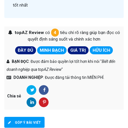
tốt nhất
topAZ Review
có
4
tiêu chí rõ ràng giúp bạn đọc có
quyết định sáng suốt và chính xác hơn
ĐẦY ĐỦ
MINH BẠCH
GIÁ TRỊ
HỮU ÍCH
BẠN ĐỌC
: Được đảm bảo quyền lợi tốt hơn khi nói "
Biết đến
doanh nghiệp qua topAZ Review
"
DOANH NGHIỆP
: Được đăng tải thông tin MIỄN PHÍ.
Chia sẻ
GÓP Ý BÀI VIẾT