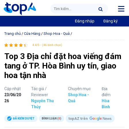
Đăng nhập
Đăng ký
Trang chủ
/
Cửa Hàng
/
Shop Hoa - Quả
/
4.4/5 - (46 bình chọn)
Top 3 Địa chỉ đặt hoa viếng đám
tang ở TP. Hòa Bình uy tín, giao
hoa tận nhà
Cập nhật
Tác giả /
Chuyên mục
Địa
23/06/20
Reviewer
Shop Hoa -
điểm
26
Nguyễn Thu
Quả
Hòa
Thủy
Bình
topAZ trên
ĐÃ KIỂM DUYỆT
BÌNH LUẬN (
0
)