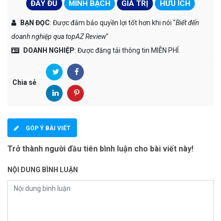
ĐẦY ĐỦ
MINH BẠCH
GIÁ TRỊ
HỮU ÍCH
BẠN ĐỌC
: Được đảm bảo quyền lợi tốt hơn khi nói "
Biết đến
doanh nghiệp qua topAZ Review
"
DOANH NGHIỆP
: Được đăng tải thông tin MIỄN PHÍ.
Chia sẻ
GÓP Ý BÀI VIẾT
Trở thành người đầu tiên bình luận cho bài viết này!
NỘI DUNG BÌNH LUẬN