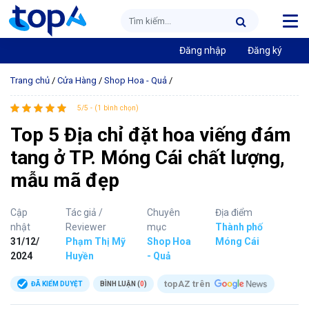
Đăng nhập
Đăng ký
Trang chủ
/
Cửa Hàng
/
Shop Hoa - Quả
/
5/5 - (1 bình chọn)
Top 5 Địa chỉ đặt hoa viếng đám
tang ở TP. Móng Cái chất lượng,
mẫu mã đẹp
Cập
Tác giả /
Chuyên
Địa điểm
nhật
Reviewer
mục
Thành phố
31/12/
Phạm Thị Mỹ
Shop Hoa
Móng Cái
2024
Huyền
- Quả
topAZ trên
ĐÃ KIỂM DUYỆT
BÌNH LUẬN (
0
)