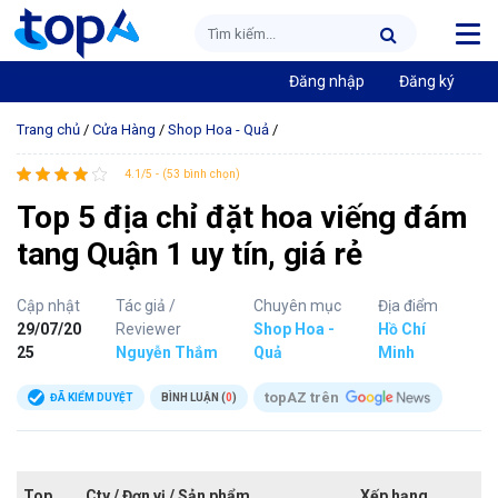
Đăng nhập
Đăng ký
Trang chủ
/
Cửa Hàng
/
Shop Hoa - Quả
/
4.1/5 - (53 bình chọn)
Top 5 địa chỉ đặt hoa viếng đám
tang Quận 1 uy tín, giá rẻ
Cập nhật
Tác giả /
Chuyên mục
Địa điểm
29/07/20
Reviewer
Shop Hoa -
Hồ Chí
25
Nguyễn Thắm
Quả
Minh
topAZ trên
ĐÃ KIỂM DUYỆT
BÌNH LUẬN (
0
)
Top
Cty / Đơn vị / Sản phẩm
Xếp hạng