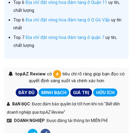
Top 6
Địa chỉ đặt vòng hoa đám tang ở Quận 11
uy tín,
chất lượng
Top 6
Địa chỉ đặt vòng hoa đám tang ở Q Gò Vấp
uy tín
nhất
Top 7
Địa chỉ đặt vòng hoa đám tang ở quận 7
uy tín,
chất lượng
topAZ Review
có
4
tiêu chí rõ ràng giúp bạn đọc có
quyết định sáng suốt và chính xác hơn
ĐẦY ĐỦ
MINH BẠCH
GIÁ TRỊ
HỮU ÍCH
BẠN ĐỌC
: Được đảm bảo quyền lợi tốt hơn khi nói "
Biết đến
doanh nghiệp qua topAZ Review
"
DOANH NGHIỆP
: Được đăng tải thông tin MIỄN PHÍ.